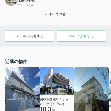
滝坂小学校
219ｍ（3分）
すべて見る
メールで共有する
LINEで共有する
近隣の物件
調布市国領町４丁目
4SLDK (90.75㎡)
18.3
万円
1