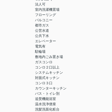
法人可
室内洗濯機置場
フローリング
バルコニー
都市ガス
公営水道
公共下水
エレベーター
電気有
駐輪場
敷地内ごみ置き場
ガスコンロ
コンロ２口以上
システムキッチン
対面式キッチン
コンロ３口
カウンターキッチン
バス・トイレ別
追焚機能浴室
温水洗浄便座
洗髪洗面化粧台