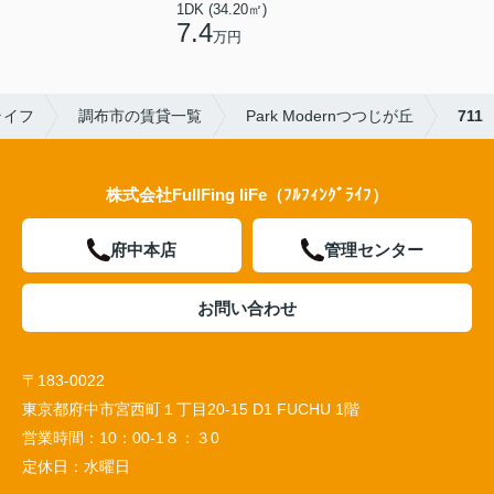
1DK (34.20㎡)
7.4
万円
ライフ
調布市の賃貸一覧
Park Modernつつじが丘
711
株式会社FullFing liFe（ﾌﾙﾌｨﾝｸﾞﾗｲﾌ）
府中本店
管理センター
お問い合わせ
〒183-0022
東京都府中市宮西町１丁目20-15 D1 FUCHU 1階
営業時間：
10：00-1８：３0
定休日：
水曜日