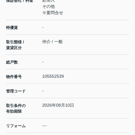
必加入
保証会社 / 料金
その他
※要問合せ
-
特優賃
仲介 / 一般
取引態様 /
賃貸区分
-
総戸数
105552539
物件番号
-
管理コード
2026年08月10日
取引条件の
有効期限
---
リフォーム