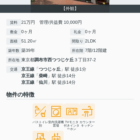
【外観】
21万円 管理/共益費 10,000円
賃料
0ヶ月
0ヶ月
敷金
礼金
51.20㎡
2LDK
面積
間取り
築39年
7階/12階建
築年数
所在階
東京都
調布市
西つつじケ丘
３丁目37-2
所在地
京王線
「
つつじヶ丘
」駅 徒歩1分
交通
京王線
「
柴崎
」駅 徒歩14分
京王線
「
仙川
」駅 徒歩14分
物件の特徴
バストイレ
室内洗濯機
TVモニタ
カウンター
別
置場
付きインタ
キッチン
ーホン