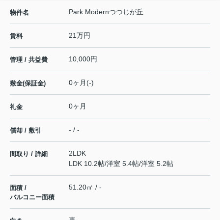
Park Modernつつじが丘
物件名
21万円
賃料
10,000円
管理 / 共益費
0ヶ月(-)
敷金(保証金)
0ヶ月
礼金
- / -
償却 / 敷引
2LDK
間取り / 詳細
LDK 10.2帖
/
洋室 5.4帖
/
洋室 5.2帖
51.20㎡ / -
面積 /
バルコニー面積