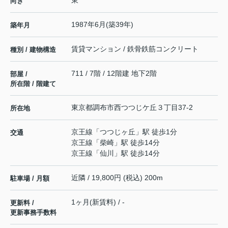
東
向き
1987年6月(築39年)
築年月
賃貸マンション / 鉄骨鉄筋コンクリート
種別 / 建物構造
711 / 7階 / 12階建 地下2階
部屋 /
所在階 / 階建て
東京都
調布市
西つつじケ丘
３丁目37-2
所在地
京王線
「
つつじヶ丘
」駅 徒歩1分
交通
京王線
「
柴崎
」駅 徒歩14分
京王線
「
仙川
」駅 徒歩14分
近隣 / 19,800円 (税込) 200m
駐車場 / 月額
1ヶ月(新賃料) / -
更新料 /
更新事務手数料