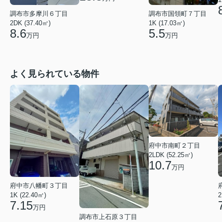
調布市多摩川６丁目
調布市国領町７丁目
2DK (37.40㎡)
1K (17.03㎡)
8.6
5.5
万円
万円
よく見られている物件
府中市南町２丁目
2LDK (52.25㎡)
10.7
万円
府中市八幡町３丁目
1K (22.40㎡)
2
7.15
万円
調布市上石原３丁目