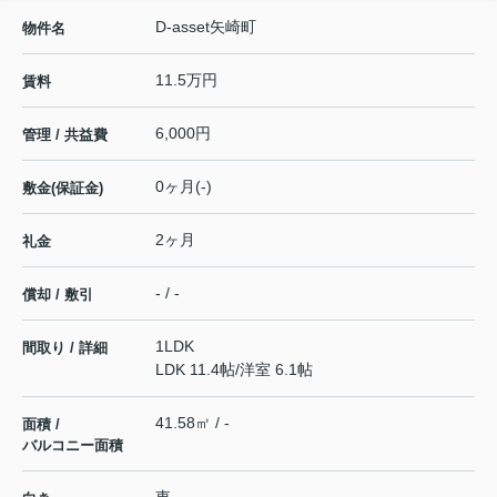
D-asset矢崎町
物件名
11.5万円
賃料
6,000円
管理 / 共益費
0ヶ月(-)
敷金(保証金)
2ヶ月
礼金
- / -
償却 / 敷引
1LDK
間取り / 詳細
LDK 11.4帖
/
洋室 6.1帖
41.58㎡ / -
面積 /
バルコニー面積