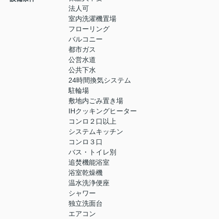
法人可
室内洗濯機置場
フローリング
バルコニー
都市ガス
公営水道
公共下水
24時間換気システム
駐輪場
敷地内ごみ置き場
IHクッキングヒーター
コンロ２口以上
システムキッチン
コンロ３口
バス・トイレ別
追焚機能浴室
浴室乾燥機
温水洗浄便座
シャワー
独立洗面台
エアコン