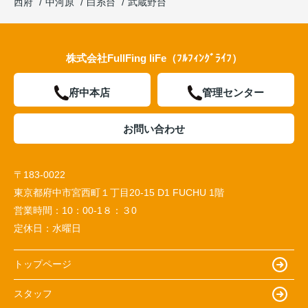
西府
中河原
白糸台
武蔵野台
株式会社FullFing liFe（ﾌﾙﾌｨﾝｸﾞﾗｲﾌ）
府中本店
管理センター
お問い合わせ
〒183-0022
東京都府中市宮西町１丁目20-15 D1 FUCHU 1階
営業時間：
10：00-1８：３0
定休日：
水曜日
トップページ
スタッフ