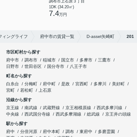
調布市上石原３丁目
1DK (34.20㎡)
7.4
万円
フィングライフ
府中市の賃貸一覧
D-asset矢崎町
201
市区町村から探す
府中市
調布市
稲城市
国立市
多摩市
三鷹市
日野市
世田谷区
国分寺市
八王子市
町名から探す
白糸台
分梅町
府中町
是政
宮西町
多摩川
美好町
宮町
若松町
上石原
沿線から探す
京王線
南武線
武蔵野線
京王相模原線
西武多摩川線
中央線
西武国分寺線
西武多摩湖線
総武線
京王井の頭線
駅から探す
府中
分倍河原
府中本町
調布
東府中
多磨霊園