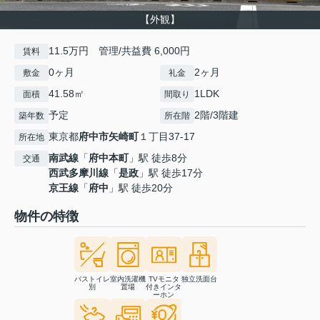
【外観】
11.5万円 管理/共益費 6,000円
賃料
0ヶ月
2ヶ月
敷金
礼金
41.58㎡
1LDK
面積
間取り
予定
2階/3階建
築年数
所在階
東京都
府中市
矢崎町
１丁目37-17
所在地
南武線
「
府中本町
」駅 徒歩8分
交通
西武多摩川線
「
是政
」駅 徒歩17分
京王線
「
府中
」駅 徒歩20分
物件の特徴
バストイレ
室内洗濯機
TVモニタ
独立洗面台
別
置場
付きインタ
ーホン