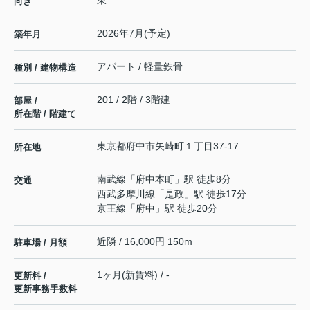
東
向き
2026年7月(予定)
築年月
アパート / 軽量鉄骨
種別 / 建物構造
201 / 2階 / 3階建
部屋 /
所在階 / 階建て
東京都
府中市
矢崎町
１丁目37-17
所在地
南武線
「
府中本町
」駅 徒歩8分
交通
西武多摩川線
「
是政
」駅 徒歩17分
京王線
「
府中
」駅 徒歩20分
近隣 / 16,000円 150m
駐車場 / 月額
1ヶ月(新賃料) / -
更新料 /
更新事務手数料