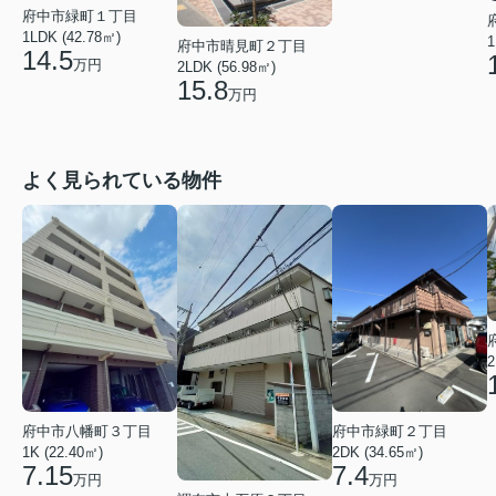
府中市緑町１丁目
1LDK (42.78㎡)
1
府中市晴見町２丁目
14.5
万円
2LDK (56.98㎡)
15.8
万円
よく見られている物件
2
府中市八幡町３丁目
府中市緑町２丁目
1K (22.40㎡)
2DK (34.65㎡)
7.15
7.4
万円
万円