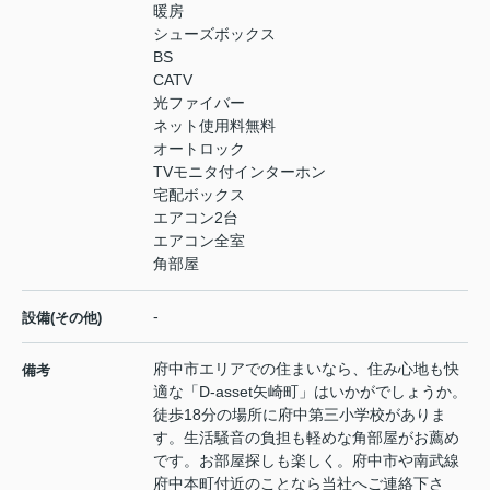
暖房
シューズボックス
BS
CATV
光ファイバー
ネット使用料無料
オートロック
TVモニタ付インターホン
宅配ボックス
エアコン2台
エアコン全室
角部屋
-
設備(その他)
府中市エリアでの住まいなら、住み心地も快
備考
適な「D-asset矢崎町」はいかがでしょうか。
徒歩18分の場所に府中第三小学校がありま
す。生活騒音の負担も軽めな角部屋がお薦め
です。お部屋探しも楽しく。府中市や南武線
府中本町付近のことなら当社へご連絡下さ