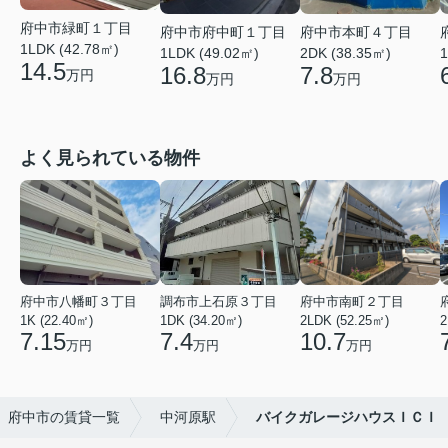
府中市緑町１丁目
府中市府中町１丁目
府中市本町４丁目
1LDK (42.78㎡)
1LDK (49.02㎡)
2DK (38.35㎡)
1
14.5
16.8
7.8
万円
万円
万円
よく見られている物件
府中市八幡町３丁目
調布市上石原３丁目
府中市南町２丁目
1K (22.40㎡)
1DK (34.20㎡)
2LDK (52.25㎡)
2
7.15
7.4
10.7
万円
万円
万円
府中市の賃貸一覧
中河原駅
バイクガレージハウスＩＣＩ