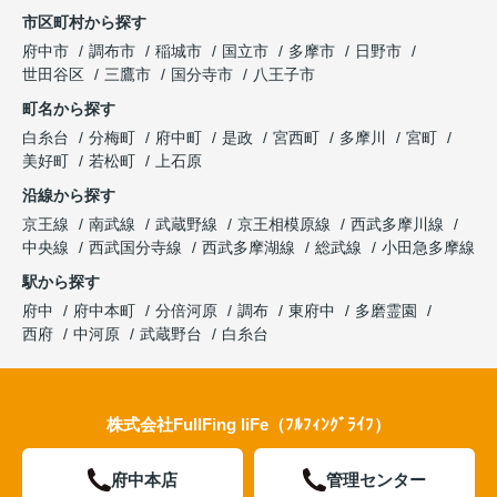
市区町村から探す
府中市
調布市
稲城市
国立市
多摩市
日野市
世田谷区
三鷹市
国分寺市
八王子市
町名から探す
白糸台
分梅町
府中町
是政
宮西町
多摩川
宮町
美好町
若松町
上石原
沿線から探す
京王線
南武線
武蔵野線
京王相模原線
西武多摩川線
中央線
西武国分寺線
西武多摩湖線
総武線
小田急多摩線
駅から探す
府中
府中本町
分倍河原
調布
東府中
多磨霊園
西府
中河原
武蔵野台
白糸台
株式会社FullFing liFe（ﾌﾙﾌｨﾝｸﾞﾗｲﾌ）
府中本店
管理センター