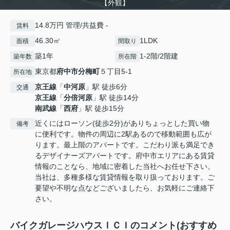
【外観】
14.8万円 管理/共益費 -
賃料
46.30㎡
1LDK
面積
間取り
築1年
1-2階/2階建
築年数
所在階
東京都
府中市
分梅町
５丁目5‐1
所在地
京王線
「
中河原
」駅 徒歩6分
交通
京王線
「
分倍河原
」駅 徒歩14分
南武線
「
西府
」駅 徒歩15分
近くにはローソン(徒歩2分)がありちょっとした買い物
備考
に便利です。物件の周辺に2駅あるので移動範囲も広が
ります。最上階のアパートです。こだわり派も満足でき
るデザイナーズアパートです。府中市エリアにある賃貸
情報のことなら、地域に密着した当社へお任せ下さい。
当社は、多種多様な賃貸情報を取り扱っております。ご
要望や不明な点などございましたら、お気軽にご連絡下
さい。
バイクガレージハウスＩＣＩのコメント(おすすめ