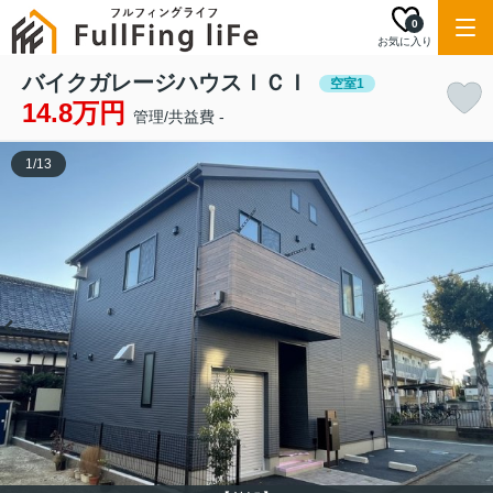
0
お気に入り
バイクガレージハウスＩＣＩ
空室1
14.8万円
管理/共益費 -
1
/
13