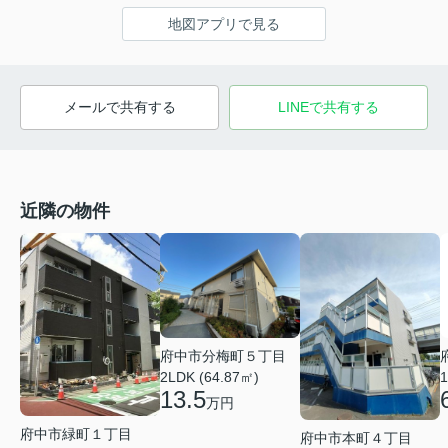
地図アプリで見る
メールで共有する
LINEで共有する
近隣の物件
府中市分梅町５丁目
2LDK (64.87㎡)
1
13.5
万円
府中市緑町１丁目
府中市本町４丁目