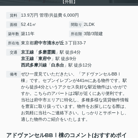
【外観】
13.9万円 管理/共益費 6,000円
賃料
52.41㎡
2LDK
面積
間取り
築11年
3階/3階建
築年数
所在階
東京都
府中市
清水が丘
３丁目33-7
所在地
京王線
「
多磨霊園
」駅 徒歩4分
交通
京王線
「
東府中
」駅 徒歩9分
西武多摩川線
「
白糸台
」駅 徒歩12分
ぜひ一度見ていただきたい、「アドヴァンセルBBⅠ
備考
棟」です。セブンイレブンが441mにある物件です。駅
から徒歩4分というアクセス良好な駅近物件はいかがで
すか。こちらのアパートは2駅が近くにあり便利です。
当社は府中市エリアに特化し、多種多様な賃貸物件情報
を豊富に取り扱っています。物件をお探しになる際は、
お気軽に当社へご連絡下さい。しっかりとサポートし、
適した物件のご紹介をいたします。
アドヴァンセルBBⅠ棟のコメント(おすすめポイ