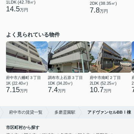
1LDK (42.78㎡)
2DK (38.35㎡)
14.5
7.8
万円
万円
よく見られている物件
府中市八幡町３丁目
調布市上石原３丁目
府中市南町２丁目
1K (22.40㎡)
1DK (34.20㎡)
2LDK (52.25㎡)
2
7.15
7.4
10.7
万円
万円
万円
府中市の賃貸一覧
多磨霊園駅
アドヴァンセルBBⅠ棟
市区町村から探す