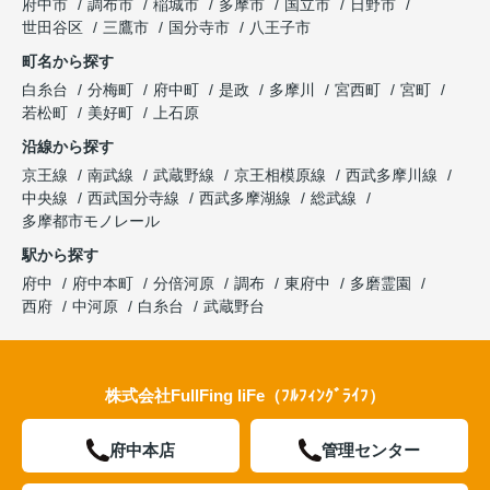
府中市
調布市
稲城市
多摩市
国立市
日野市
世田谷区
三鷹市
国分寺市
八王子市
町名から探す
白糸台
分梅町
府中町
是政
多摩川
宮西町
宮町
若松町
美好町
上石原
沿線から探す
京王線
南武線
武蔵野線
京王相模原線
西武多摩川線
中央線
西武国分寺線
西武多摩湖線
総武線
多摩都市モノレール
駅から探す
府中
府中本町
分倍河原
調布
東府中
多磨霊園
西府
中河原
白糸台
武蔵野台
株式会社FullFing liFe（ﾌﾙﾌｨﾝｸﾞﾗｲﾌ）
府中本店
管理センター