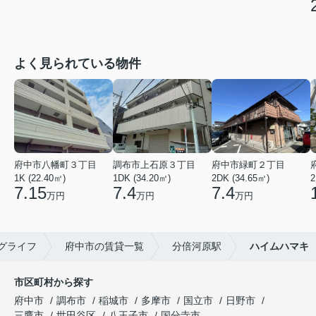
よく見られている物件
府中市八幡町３丁目
調布市上石原３丁目
府中市緑町２丁目
1K (22.40㎡)
1DK (34.20㎡)
2DK (34.65㎡)
2
7.15
7.4
7.4
万円
万円
万円
グライフ
府中市の賃貸一覧
分倍河原駅
ハイムハマキ
市区町村から探す
府中市
調布市
稲城市
多摩市
国立市
日野市
三鷹市
世田谷区
八王子市
国分寺市