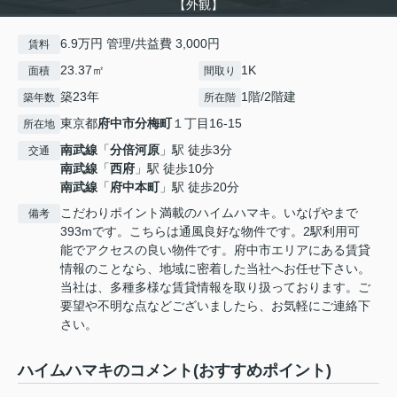
【外観】
6.9万円 管理/共益費 3,000円
賃料
23.37㎡
1K
面積
間取り
築23年
1階/2階建
築年数
所在階
東京都
府中市
分梅町
１丁目16-15
所在地
南武線
「
分倍河原
」駅 徒歩3分
交通
南武線
「
西府
」駅 徒歩10分
南武線
「
府中本町
」駅 徒歩20分
こだわりポイント満載のハイムハマキ。いなげやまで
備考
393mです。こちらは通風良好な物件です。2駅利用可
能でアクセスの良い物件です。府中市エリアにある賃貸
情報のことなら、地域に密着した当社へお任せ下さい。
当社は、多種多様な賃貸情報を取り扱っております。ご
要望や不明な点などございましたら、お気軽にご連絡下
さい。
ハイムハマキのコメント(おすすめポイント)