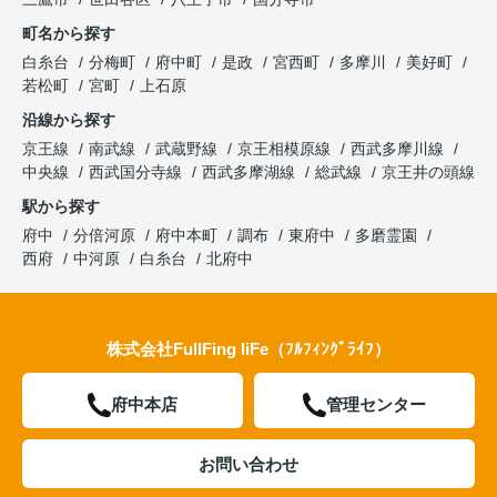
町名から探す
白糸台
分梅町
府中町
是政
宮西町
多摩川
美好町
若松町
宮町
上石原
沿線から探す
京王線
南武線
武蔵野線
京王相模原線
西武多摩川線
中央線
西武国分寺線
西武多摩湖線
総武線
京王井の頭線
駅から探す
府中
分倍河原
府中本町
調布
東府中
多磨霊園
西府
中河原
白糸台
北府中
株式会社FullFing liFe（ﾌﾙﾌｨﾝｸﾞﾗｲﾌ）
府中本店
管理センター
お問い合わせ