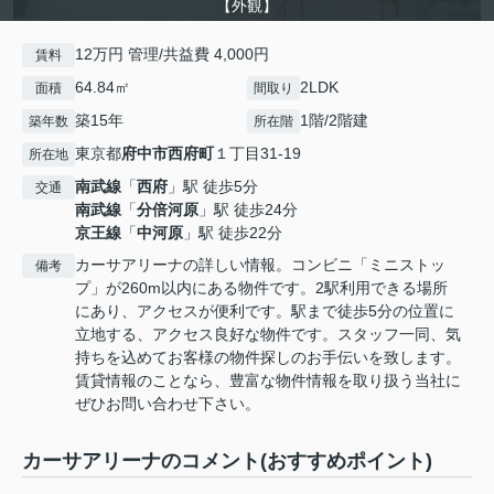
【外観】
12万円 管理/共益費 4,000円
賃料
64.84㎡
2LDK
面積
間取り
築15年
1階/2階建
築年数
所在階
東京都
府中市
西府町
１丁目31-19
所在地
南武線
「
西府
」駅 徒歩5分
交通
南武線
「
分倍河原
」駅 徒歩24分
京王線
「
中河原
」駅 徒歩22分
カーサアリーナの詳しい情報。コンビニ「ミニストッ
備考
プ」が260m以内にある物件です。2駅利用できる場所
にあり、アクセスが便利です。駅まで徒歩5分の位置に
立地する、アクセス良好な物件です。スタッフ一同、気
持ちを込めてお客様の物件探しのお手伝いを致します。
賃貸情報のことなら、豊富な物件情報を取り扱う当社に
ぜひお問い合わせ下さい。
カーサアリーナのコメント(おすすめポイント)