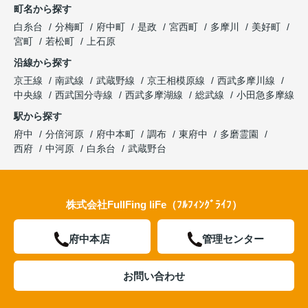
町名から探す
白糸台
分梅町
府中町
是政
宮西町
多摩川
美好町
宮町
若松町
上石原
沿線から探す
京王線
南武線
武蔵野線
京王相模原線
西武多摩川線
中央線
西武国分寺線
西武多摩湖線
総武線
小田急多摩線
駅から探す
府中
分倍河原
府中本町
調布
東府中
多磨霊園
西府
中河原
白糸台
武蔵野台
株式会社FullFing liFe（ﾌﾙﾌｨﾝｸﾞﾗｲﾌ）
府中本店
管理センター
お問い合わせ