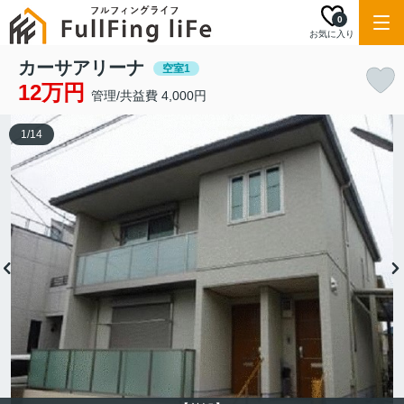
0
お気に入り
カーサアリーナ
空室1
12万円
管理/共益費 4,000円
1
/
14