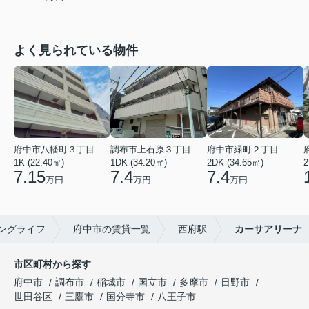
よく見られている物件
府中市八幡町３丁目
調布市上石原３丁目
府中市緑町２丁目
1K (22.40㎡)
1DK (34.20㎡)
2DK (34.65㎡)
2
7.15
7.4
7.4
万円
万円
万円
ングライフ
府中市の賃貸一覧
西府駅
カーサアリーナ
市区町村から探す
府中市
調布市
稲城市
国立市
多摩市
日野市
世田谷区
三鷹市
国分寺市
八王子市