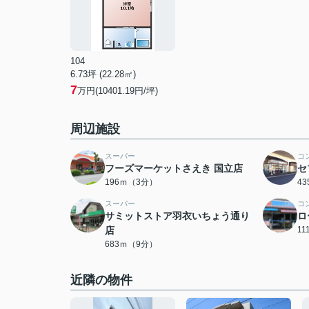
104
6.73坪 (22.28㎡)
7
万円(10401.19円/坪)
周辺施設
スーパー
コ
フーズマーケットさえき 国立店
セ
196ｍ（3分）
4
スーパー
コ
サミットストア羽衣いちょう通り
ロ
店
1
683ｍ（9分）
近隣の物件