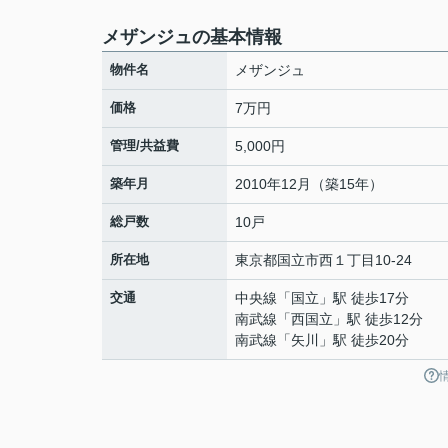
メザンジュの基本情報
物件名
メザンジュ
価格
7万円
管理/共益費
5,000円
築年月
2010年12月（築15年）
総戸数
10戸
所在地
東京都
国立市
西
１丁目10-24
交通
中央線
「
国立
」駅 徒歩17分
南武線
「
西国立
」駅 徒歩12分
南武線
「
矢川
」駅 徒歩20分