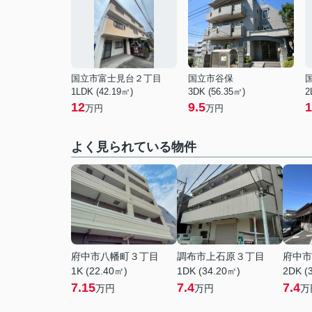
国立市富士見台２丁目
国立市谷保
1LDK (42.19㎡)
3DK (56.35㎡)
2
12
9.5
1
万円
万円
よく見られている物件
府中市八幡町３丁目
調布市上石原３丁目
府中市
1K (22.40㎡)
1DK (34.20㎡)
2DK (
7.15
7.4
7.4
万円
万円
万