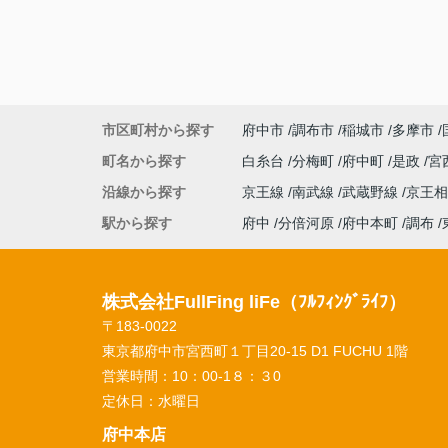
市区町村から探す
府中市
調布市
稲城市
多摩市
町名から探す
白糸台
分梅町
府中町
是政
宮
沿線から探す
京王線
南武線
武蔵野線
京王
駅から探す
府中
分倍河原
府中本町
調布
株式会社FullFing liFe（ﾌﾙﾌｨﾝｸﾞﾗｲﾌ）
〒183-0022
東京都府中市宮西町１丁目20-15 D1 FUCHU 1階
営業時間：
10：00-1８：３0
定休日：
水曜日
府中本店