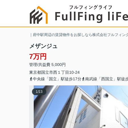
｜府中駅周辺の賃貸物件をお探しなら株式会社フルフィン
メザンジュ
7万円
管理/共益費 5,000円
東京都
国立市
西
１丁目10-24
中央線「国立」駅徒歩17分
南武線「西国立」駅徒歩
1
/
13