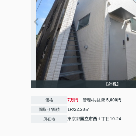
【外観】
7万円
管理/共益費
5,000円
価格
1R/22.28㎡
間取り/面積
東京都
国立市
西
１丁目10-24
所在地