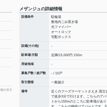
メザンジュの詳細情報
設備条件
駐輪場
敷地内ごみ置き場
光ファイバー
オートロック
宅配ボックス
設備(その他)
-
駐車場/月額
近隣/15,000円 150m
用途地域
-
募集戸数 / 総戸数
- / 10戸
取引態様
一般媒介
情報の見方
備考
近くのフーズマーケットさえき 国立
で徒歩3分で行けます。こちらのアパ
トから150mのところに駐車場があり
す。こちらの物件はアパートです。