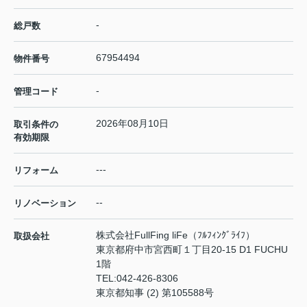
-
総戸数
67954494
物件番号
-
管理コード
2026年08月10日
取引条件の
有効期限
---
リフォーム
--
リノベーション
株式会社FullFing liFe（ﾌﾙﾌｨﾝｸﾞﾗｲﾌ）
取扱会社
東京都府中市宮西町１丁目20-15 D1 FUCHU
1階
TEL:
042-426-8306
東京都知事 (2) 第105588号