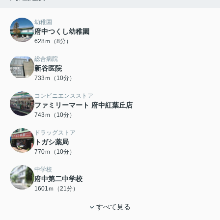
幼稚園
府中つくし幼稚園
628ｍ（8分）
総合病院
新谷医院
733ｍ（10分）
コンビニエンスストア
ファミリーマート 府中紅葉丘店
743ｍ（10分）
ドラッグストア
トガシ薬局
770ｍ（10分）
中学校
府中第二中学校
1601ｍ（21分）
すべて見る