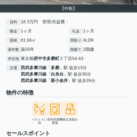
【外観】
18.3万円 管理/共益費 -
賃料
1ヶ月
1ヶ月
敷金
礼金
81.66㎡
4LDK
面積
間取り
築25年
2階建
築年数
階建て
東京都
府中市
多磨町
２丁目54-63
所在地
西武多摩川線
「
多磨
」駅 徒歩13分
交通
西武多摩川線
「
白糸台
」駅 徒歩30分
西武多摩川線
「
新小金井
」駅 徒歩26分
物件の特徴
バストイレ
室内洗濯機
独立洗面台
別
置場
セールスポイント