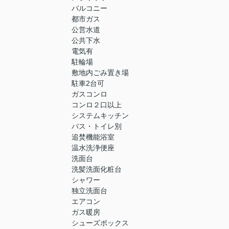
バルコニー
都市ガス
公営水道
公共下水
電気有
駐輪場
敷地内ごみ置き場
駐車2台可
ガスコンロ
コンロ２口以上
システムキッチン
バス・トイレ別
追焚機能浴室
温水洗浄便座
洗面台
洗髪洗面化粧台
シャワー
独立洗面台
エアコン
ガス暖房
シューズボックス