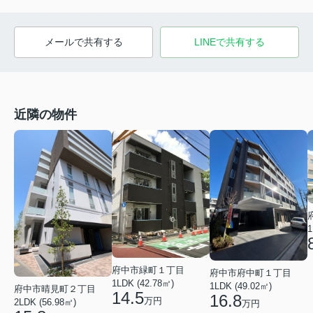
メールで共有する
LINEで共有する
近隣の物件
1
府中市緑町１丁目
府中市府中町１丁目
1LDK (42.78㎡)
1LDK (49.02㎡)
府中市晴見町２丁目
14.5
16.8
万円
2LDK (56.98㎡)
万円