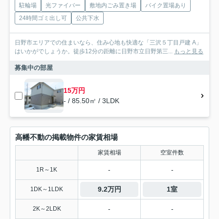
駐輪場
光ファイバー
敷地内ごみ置き場
バイク置場あり
24時間ゴミ出し可
公共下水
日野市エリアでの住まいなら、住み心地も快適な「三沢５丁目戸建 A」
はいかがでしょうか。徒歩12分の距離に日野市立日野第三...
もっと見る
募集中の部屋
15万円
- / 85.50㎡ / 3LDK
高幡不動の掲載物件の家賃相場
家賃相場
空室件数
-
-
1R～1K
9.2万円
1室
1DK～1LDK
-
-
2K～2LDK