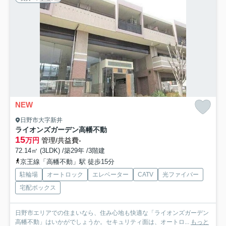
NEW
日野市大字新井
ライオンズガーデン高幡不動
15
万円
管理/共益費-
72.14㎡ (3LDK) /築29年 /3階建
京王線「高幡不動」駅 徒歩15分
駐輪場
オートロック
エレベーター
CATV
光ファイバー
宅配ボックス
日野市エリアでの住まいなら、住み心地も快適な「ライオンズガーデン
高幡不動」はいかがでしょうか。セキュリティ面は、オートロ...
もっと