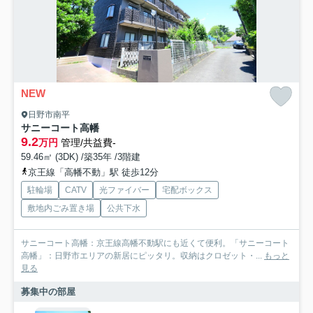
NEW
日野市南平
サニーコート高幡
9.2
万円
管理/共益費-
59.46㎡ (3DK) /築35年 /3階建
京王線「高幡不動」駅 徒歩12分
駐輪場
CATV
光ファイバー
宅配ボックス
敷地内ごみ置き場
公共下水
サニーコート高幡：京王線高幡不動駅にも近くて便利。「サニーコート
高幡」：日野市エリアの新居にピッタリ。収納はクロゼット・...
もっと
見る
募集中の部屋