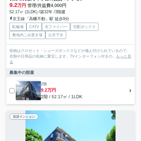
9.2
万円
管理/共益費4,000円
52.17㎡ (1LDK) /築32年 /3階建
京王線「高幡不動」駅 徒歩9分
駐輪場
CATV
光ファイバー
宅配ボックス
敷地内ごみ置き場
公共下水
収納はクロゼット・シューズボックスなどが備え付けられているので、
衣類や日用品の収納に重宝します。TVインターフォン付きの...
もっと見
る
募集中の部屋
2階
9.2万円
2階 / 52.17㎡ / 1LDK
賃貸マンション