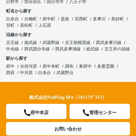
日野市
世田谷区
国分寺市
八王子市
町名から探す
白糸台
分梅町
府中町
是政
宮西町
多摩川
美好町
宮町
若松町
上石原
沿線から探す
京王線
南武線
武蔵野線
京王相模原線
西武多摩川線
中央線
西武国分寺線
西武多摩湖線
総武線
京王井の頭線
駅から探す
府中
分倍河原
府中本町
調布
東府中
多磨霊園
西府
中河原
白糸台
武蔵野台
株式会社FullFing liFe（ﾌﾙﾌｨﾝｸﾞﾗｲﾌ）
府中本店
管理センター
お問い合わせ