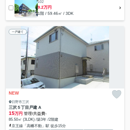
102
9.2万円
1階 / 59.46㎡ / 3DK
一戸建て
NEW
日野市三沢
三沢５丁目戸建 A
15
万円
管理/共益費-
85.50㎡ (3LDK) /築3年 /2階建
京王線「高幡不動」駅 徒歩15分