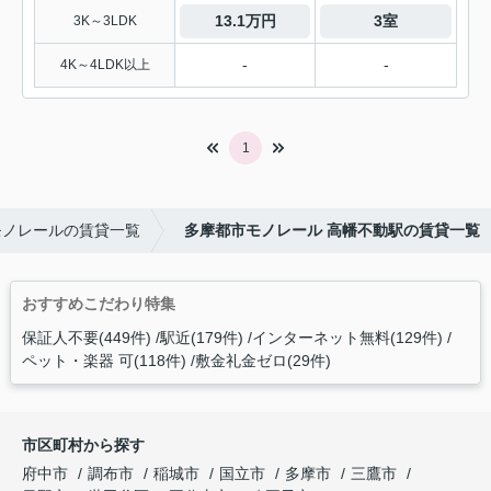
13.1万円
3室
3K～3LDK
-
-
4K～4LDK以上
1
モノレールの賃貸一覧
多摩都市モノレール 高幡不動駅の賃貸一覧
おすすめこだわり特集
保証人不要(449件)
駅近(179件)
インターネット無料(129件)
ペット・楽器 可(118件)
敷金礼金ゼロ(29件)
市区町村から探す
府中市
調布市
稲城市
国立市
多摩市
三鷹市