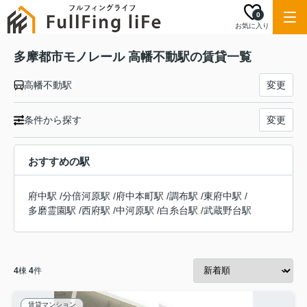
0
お気に入り
多摩都市モノレール 高幡不動駅の賃貸一覧
高幡不動駅
変更
条件から探す
変更
おすすめの駅
府中駅
/
分倍河原駅
/
府中本町駅
/
調布駅
/
東府中駅
/
多磨霊園駅
/
西府駅
/
中河原駅
/
白糸台駅
/
武蔵野台駅
4
棟
4
件
賃貸マンション