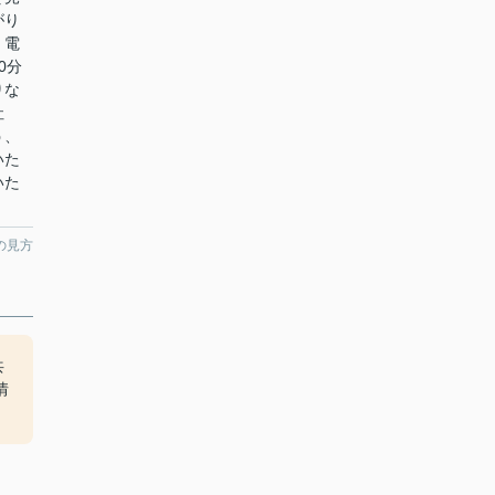
がり
。電
0分
りな
社
う、
いた
いた
の見方
共
情