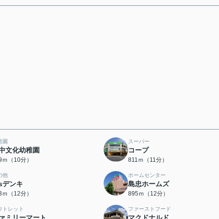
稚園
スーパー
中文化幼稚園
コープ
29ｍ（10分）
811ｍ（11分）
の他
ホームセンター
.sデンキ
島忠ホームズ
93ｍ（12分）
895ｍ（12分）
ウトレット
ファーストフード
ァミリーマート
マクドナルド