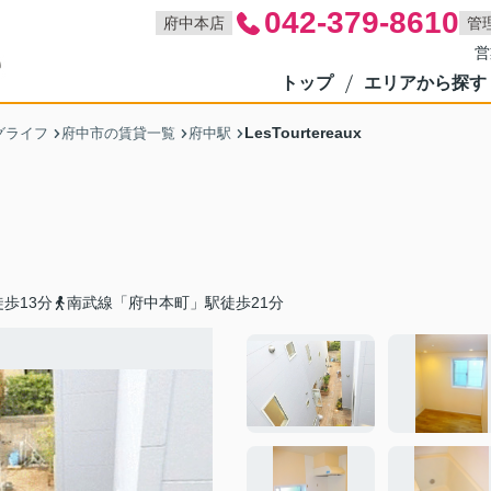
042-379-8610
府中本店
管
営
トップ
エリアから探す
LesTourtereaux
グライフ
府中市の賃貸一覧
府中駅
歩13分
南武線「府中本町」駅徒歩21分