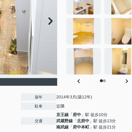
2014年3月(築12年)
築年
近隣
駐車
京王線
「
府中
」駅 徒歩10分
武蔵野線
「
北府中
」駅 徒歩13分
交通
南武線
「
府中本町
」駅 徒歩21分