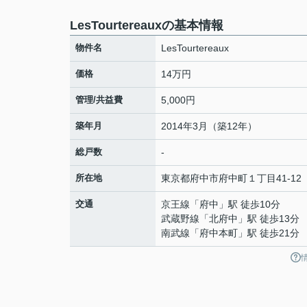
LesTourtereauxの基本情報
物件名
LesTourtereaux
価格
14万円
管理/共益費
5,000円
築年月
2014年3月（築12年）
総戸数
-
所在地
東京都
府中市
府中町
１丁目41-12
交通
京王線
「
府中
」駅 徒歩10分
武蔵野線
「
北府中
」駅 徒歩13分
南武線
「
府中本町
」駅 徒歩21分