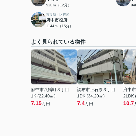
920ｍ（12分）
9
市役所・区役所
府中市役所
1144ｍ（15分）
よく見られている物件
府中市八幡町３丁目
調布市上石原３丁目
府中市
1K (22.40㎡)
1DK (34.20㎡)
2LDK 
7.15
7.4
10.7
万円
万円