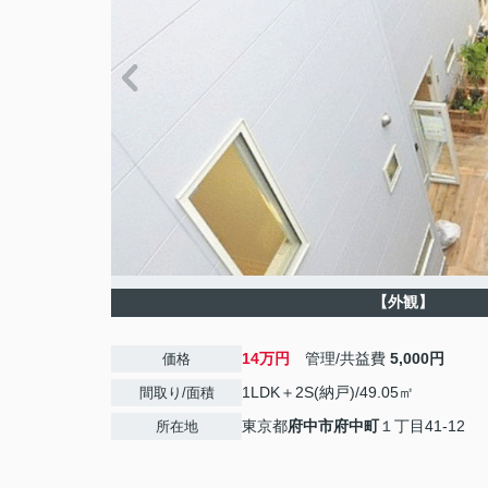
【外観】
14万円
管理/共益費
5,000円
価格
1LDK＋2S(納戸)/49.05㎡
間取り/面積
東京都
府中市
府中町
１丁目41-12
所在地