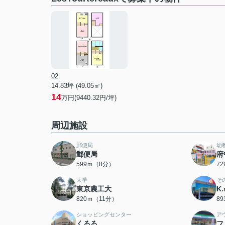
02
14.83坪 (49.05㎡)
14
万円(9440.32円/坪)
周辺施設
郵便局
幼
郵便局
府
599ｍ（8分）
7
大学
そ
東京農工大
K
820ｍ（11分）
8
ショッピングセンター
ア
くるる
フ