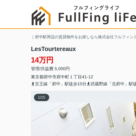
｜府中駅周辺の賃貸物件をお探しなら株式会社フルフィン
LesTourtereaux
14万円
管理/共益費 5,000円
東京都
府中市
府中町
１丁目41-12
京王線「府中」駅徒歩10分
武蔵野線「北府中」駅徒
1
/
15