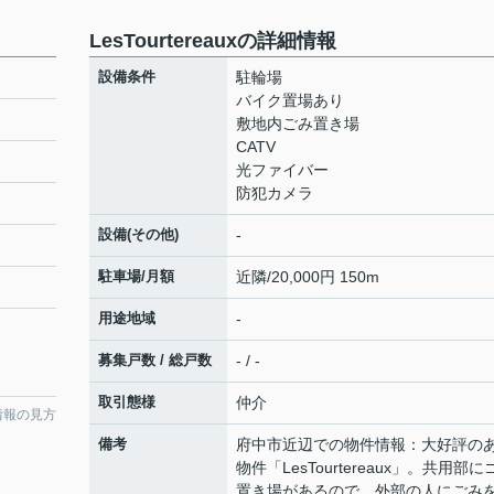
LesTourtereauxの詳細情報
設備条件
駐輪場
バイク置場あり
敷地内ごみ置き場
CATV
光ファイバー
防犯カメラ
設備(その他)
-
駐車場/月額
近隣/20,000円 150m
用途地域
-
募集戸数 / 総戸数
- / -
取引態様
仲介
情報の見方
備考
府中市近辺での物件情報：大好評の
物件「LesTourtereaux」。共用部に
置き場があるので、外部の人にごみ