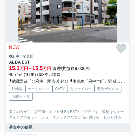
NEW
府中市晴見町
ALBA EST
15.3
15.5
万円～
万円
管理/共益費9,000円
49.74㎡ (1LDK) /築2年 /3階建
武蔵野線「北府中」駅 徒歩14分
南武線「府中本町」駅 徒歩24分
駐輪場
オートロック
CATV
光ファイバー
宅配ボックス
防犯カメラ
多くの方からご好評頂いているALBA ESTのご紹介です。収納はウォー
クインクロゼット・シューズボックスなどが備え付けら...
もっと見る
募集中の部屋