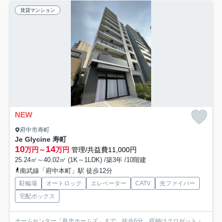
賃貸マンション
NEW
府中市寿町
Je Glycine 寿町
10
14
万円～
万円
管理/共益費11,000円
25.24㎡～40.02㎡ (1K～1LDK) /築3年 /10階建
南武線「府中本町」駅 徒歩12分
駐輪場
オートロック
エレベーター
CATV
光ファイバー
宅配ボックス
ホームセンター「島忠ホームズ」まで、徒歩6分。収納はクロゼット・