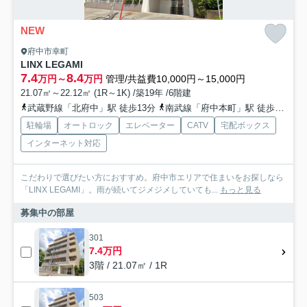
NEW
府中市幸町
LINX LEGAMI
7.4
8.4
万円～
万円
管理/共益費10,000円～15,000円
21.07㎡～22.12㎡ (1R～1K) /築19年 /6階建
武蔵野線「北府中」駅 徒歩13分
南武線「府中本町」駅 徒歩20分
駐輪場
オートロック
エレベーター
CATV
宅配ボックス
インターネット対応
こだわりで選びたい方におすすめ。府中市エリアで住まいをお探しなら
「LINX LEGAMI」。雨が続いてジメジメしていても...
もっと見る
募集中の部屋
301
7.4万円
3階 / 21.07㎡ / 1R
503