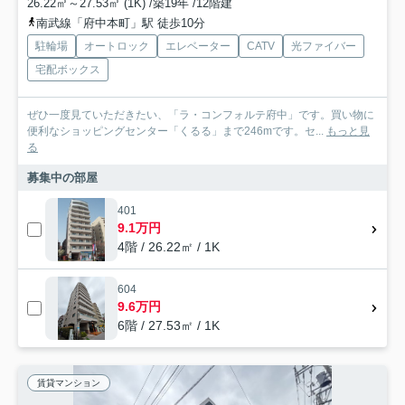
26.22㎡～27.53㎡ (1K) /築19年 /12階建
南武線「府中本町」駅 徒歩10分
駐輪場
オートロック
エレベーター
CATV
光ファイバー
宅配ボックス
ぜひ一度見ていただきたい、「ラ・コンフォルテ府中」です。買い物に
便利なショッピングセンター「くるる」まで246mです。セ...
もっと見
る
募集中の部屋
401
9.1万円
4階 / 26.22㎡ / 1K
604
9.6万円
6階 / 27.53㎡ / 1K
賃貸マンション