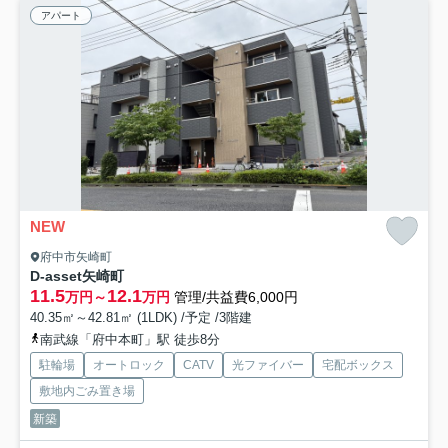
アパート
NEW
府中市矢崎町
D-asset矢崎町
11.5
12.1
万円～
万円
管理/共益費6,000円
40.35㎡～42.81㎡ (1LDK) /予定 /3階建
南武線「府中本町」駅 徒歩8分
駐輪場
オートロック
CATV
光ファイバー
宅配ボックス
敷地内ごみ置き場
新築