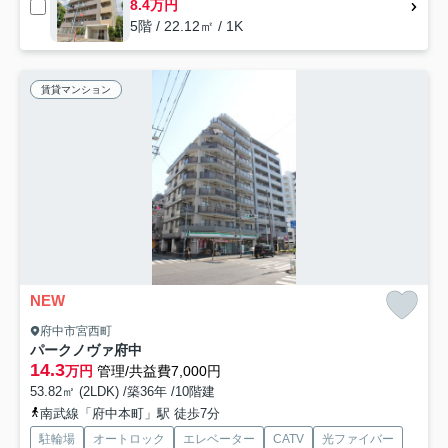
8.4万円
5階 / 22.12㎡ / 1K
賃貸マンション
NEW
府中市宮西町
パークノヴァ府中
14.3
万円
管理/共益費7,000円
53.82㎡ (2LDK) /築36年 /10階建
南武線「府中本町」駅 徒歩7分
駐輪場
オートロック
エレベーター
CATV
光ファイバー