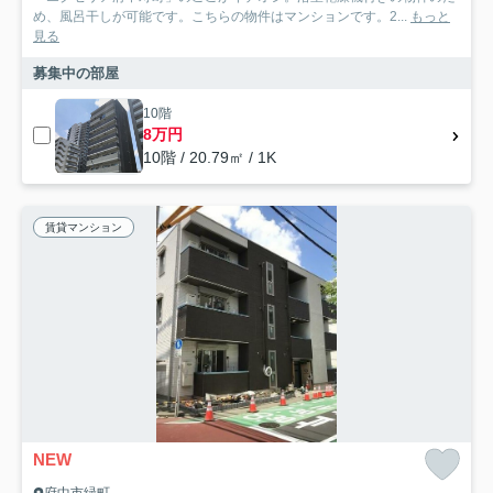
め、風呂干しが可能です。こちらの物件はマンションです。2...
もっと
見る
募集中の部屋
10階
8万円
10階 / 20.79㎡ / 1K
賃貸マンション
NEW
府中市緑町