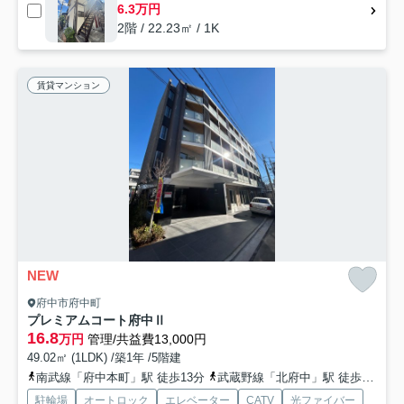
6.3万円
2階 / 22.23㎡ / 1K
賃貸マンション
NEW
府中市府中町
プレミアムコート府中Ⅱ
16.8
万円
管理/共益費13,000円
49.02㎡ (1LDK) /築1年 /5階建
南武線「府中本町」駅 徒歩13分
武蔵野線「北府中」駅 徒歩15分
駐輪場
オートロック
エレベーター
CATV
光ファイバー