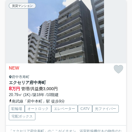
賃貸マンション
NEW
府中市寿町
エクセリア府中寿町
8
万円
管理/共益費3,000円
20.79㎡ (1K) /築18年 /10階建
南武線「府中本町」駅 徒歩9分
駐輪場
オートロック
エレベーター
CATV
光ファイバー
宅配ボックス
「エクセリア府中寿町」のここがイチオシ。浴室乾燥機付きの物件のた