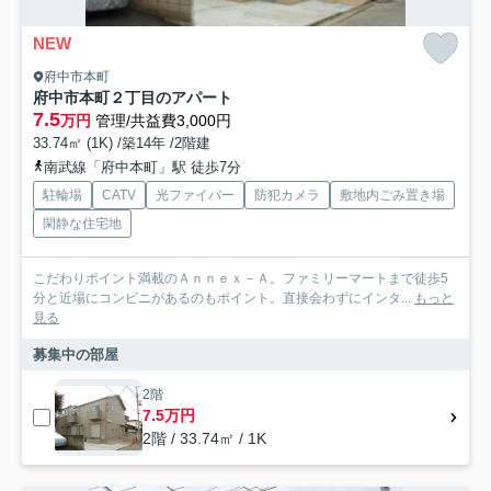
NEW
府中市本町
府中市本町２丁目のアパート
7.5
万円
管理/共益費3,000円
33.74㎡ (1K) /築14年 /2階建
南武線「府中本町」駅 徒歩7分
駐輪場
CATV
光ファイバー
防犯カメラ
敷地内ごみ置き場
閑静な住宅地
こだわりポイント満載のＡｎｎｅｘ－Ａ。ファミリーマートまで徒歩5
分と近場にコンビニがあるのもポイント。直接会わずにインタ...
もっと
見る
募集中の部屋
2階
7.5万円
2階 / 33.74㎡ / 1K