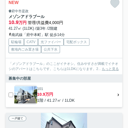
NEW
府中市是政
メゾンアドラブール
10.9
万円
管理/共益費4,000円
41.27㎡ (1LDK) /築3年 /2階建
南武線「府中本町」駅 徒歩14分
駐輪場
CATV
光ファイバー
宅配ボックス
敷地内ごみ置き場
公共下水
「メゾンアドラブール」のここがイチオシ。住みやすさが満載でイチオ
シのアパートはこちらです。こちらは1LDKになります。2...
もっと見る
募集中の部屋
101
10.9万円
1階 / 41.27㎡ / 1LDK
一戸建て