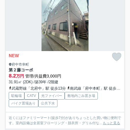
NEW
府中市幸町
第２藤コーポ
8.2
万円
管理/共益費3,000円
31.91㎡ (2DK) /築39年 /2階建
武蔵野線「北府中」駅 徒歩13分
南武線「府中本町」駅 徒歩20分
駐輪場
CATV
光ファイバー
敷地内ごみ置き場
バイク置場あり
公共下水
近くにはファミリーマート(徒歩7分)がありちょっとした買い物に便利で
す。室内設備は全居室フローリング・脱衣所・グリル付な...
もっと見る