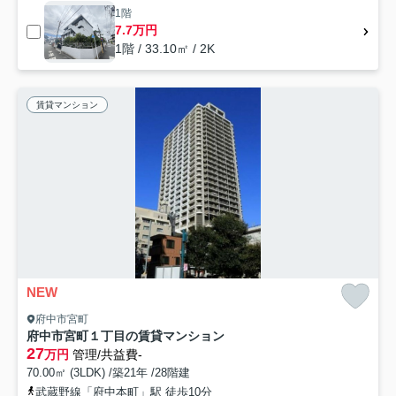
1階
7.7万円
1階 / 33.10㎡ / 2K
賃貸マンション
NEW
府中市宮町
府中市宮町１丁目の賃貸マンション
27
万円
管理/共益費-
70.00㎡ (3LDK) /築21年 /28階建
武蔵野線「府中本町」駅 徒歩10分