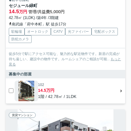
セジュール緑町
14.5
万円
管理/共益費5,000円
42.78㎡ (1LDK) /築4年 /3階建
南武線「府中本町」駅 徒歩17分
駐輪場
オートロック
CATV
光ファイバー
宅配ボックス
防犯カメラ
徒歩5分で駅にアクセス可能な、魅力的な駅近物件です。新居の完成が
待ち遠しい、建設中の物件です。ルームシェアのご相談が可能...
もっと
見る
募集中の部屋
102
14.5万円
1階 / 42.78㎡ / 1LDK
賃貸マンション