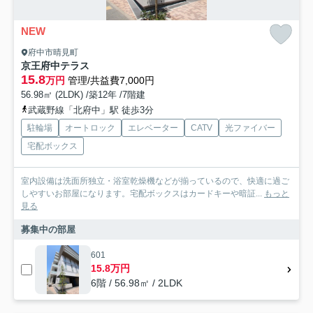
NEW
府中市晴見町
京王府中テラス
15.8
万円
管理/共益費7,000円
56.98㎡ (2LDK) /築12年 /7階建
武蔵野線「北府中」駅 徒歩3分
駐輪場
オートロック
エレベーター
CATV
光ファイバー
宅配ボックス
室内設備は洗面所独立・浴室乾燥機などが揃っているので、快適に過ご
しやすいお部屋になります。宅配ボックスはカードキーや暗証...
もっと
見る
募集中の部屋
601
15.8万円
6階 / 56.98㎡ / 2LDK