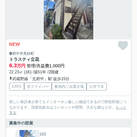
NEW
府中市美好町
トラスティ立花
6.3
万円
管理/共益費1,000円
22.23㎡ (1K) /築51年 /2階建
武蔵野線「北府中」駅 徒歩15分
CATV
光ファイバー
敷地内ごみ置き場
公共下水
怪しい来訪者が来てもインターホン越しに確認できるので防犯対策につ
ながります。洗面化粧台はコンセントや照明、大きな鏡などが...
もっと
見る
募集中の部屋
202