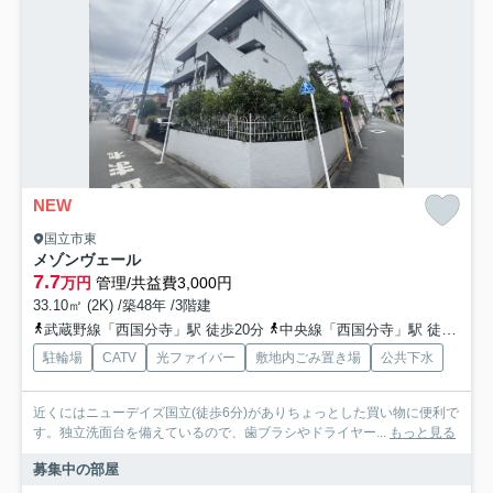
NEW
国立市東
メゾンヴェール
7.7
万円
管理/共益費3,000円
33.10㎡ (2K) /築48年 /3階建
武蔵野線「西国分寺」駅 徒歩20分
中央線「西国分寺」駅 徒歩20分
駐輪場
CATV
光ファイバー
敷地内ごみ置き場
公共下水
近くにはニューデイズ国立(徒歩6分)がありちょっとした買い物に便利で
す。独立洗面台を備えているので、歯ブラシやドライヤー...
もっと見る
募集中の部屋