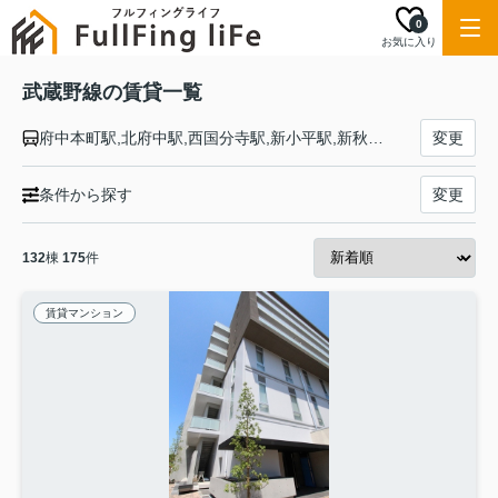
0
お気に入り
武蔵野線の賃貸一覧
府中本町駅,北府中駅,西国分寺駅,新小平駅,新秋津駅,東所沢駅,新座駅,北朝霞駅,西浦和駅,武蔵浦和駅,南浦和駅,東浦和駅,東川口駅,南越谷駅,越谷レイクタウン駅,吉川駅,吉川美南駅,新三郷駅,三郷駅,南流山駅,新松戸駅,新八柱駅,東松戸駅,市川大野駅,船橋法典駅,西船橋駅
変更
条件から探す
変更
132
棟
175
件
賃貸マンション