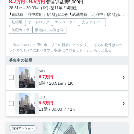
8.7
9.5
万円～
万円
管理/共益費5,000円
28.51㎡～30.03㎡ (1K) /築11年 /14階建
南武線「府中本町」駅 徒歩11分
武蔵野線「北府中」駅 徒歩14分
駐輪場
オートロック
エレベーター
光ファイバー
防犯カメラ
敷地内ごみ置き場
「Noah’sark」：府中市エリアの新居にピッタリ。こちらの物件はロー
ソンまで137mにあります。収納はクロゼット・シ...
もっと見る
募集中の部屋
503
8.7万円
5階 / 28.51㎡ / 1K
1101
9.5万円
11階 / 30.03㎡ / 1K
賃貸マンション