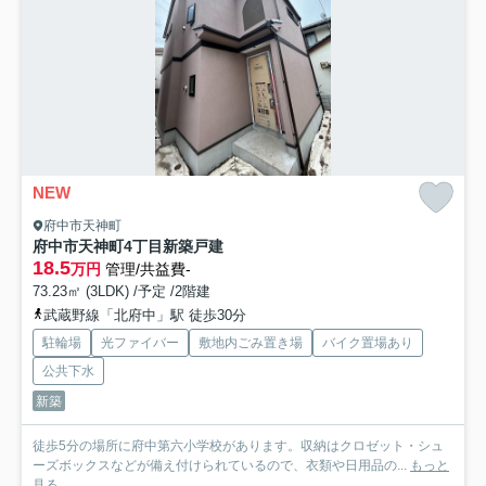
NEW
府中市天神町
府中市天神町4丁目新築戸建
18.5
万円
管理/共益費-
73.23㎡ (3LDK) /予定 /2階建
武蔵野線「北府中」駅 徒歩30分
駐輪場
光ファイバー
敷地内ごみ置き場
バイク置場あり
公共下水
新築
徒歩5分の場所に府中第六小学校があります。収納はクロゼット・シュ
ーズボックスなどが備え付けられているので、衣類や日用品の...
もっと
見る