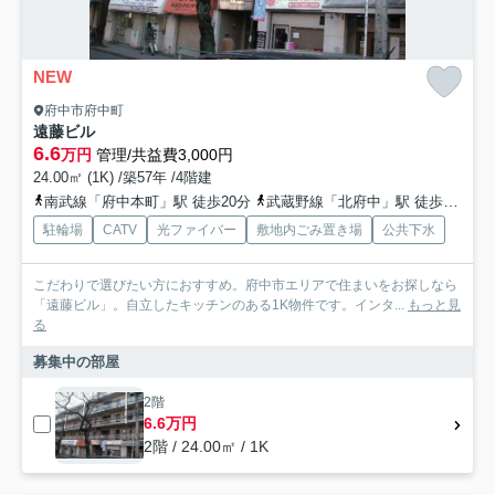
NEW
府中市府中町
遠藤ビル
6.6
万円
管理/共益費3,000円
24.00㎡ (1K) /築57年 /4階建
南武線「府中本町」駅 徒歩20分
武蔵野線「北府中」駅 徒歩18分
駐輪場
CATV
光ファイバー
敷地内ごみ置き場
公共下水
こだわりで選びたい方におすすめ。府中市エリアで住まいをお探しなら
「遠藤ビル」。自立したキッチンのある1K物件です。インタ...
もっと見
る
募集中の部屋
2階
6.6万円
2階 / 24.00㎡ / 1K