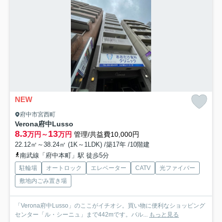
NEW
府中市宮西町
Verona府中Lusso
8.3
13
万円～
万円
管理/共益費10,000円
22.12㎡～38.24㎡ (1K～1LDK) /築17年 /10階建
南武線「府中本町」駅 徒歩5分
駐輪場
オートロック
エレベーター
CATV
光ファイバー
敷地内ごみ置き場
「Verona府中Lusso」のここがイチオシ。買い物に便利なショッピング
センター「ル・シーニュ」まで442mです。バル...
もっと見る