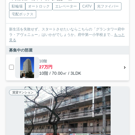
駐輪場
オートロック
エレベーター
CATV
光ファイバー
宅配ボックス
新生活を失敗せず、スタートさせたいならこちらの「グランタワー府中
ラ・アヴェニュー」はいかがでしょうか。府中第一小学校まで...
もっと
見る
募集中の部屋
10階
27万円
10階 / 70.00㎡ / 3LDK
賃貸マンション