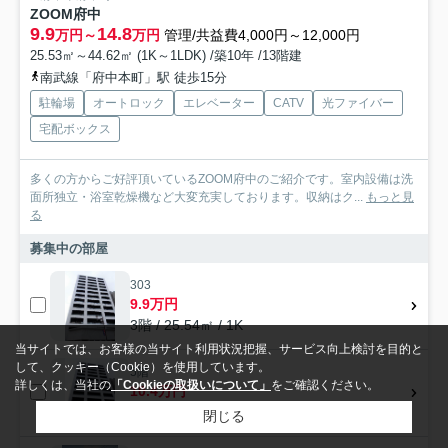
ZOOM府中
9.9
14.8
万円～
万円
管理/共益費4,000円～12,000円
25.53㎡～44.62㎡ (1K～1LDK) /築10年 /13階建
南武線「府中本町」駅 徒歩15分
駐輪場
オートロック
エレベーター
CATV
光ファイバー
宅配ボックス
多くの方からご好評頂いているZOOM府中のご紹介です。室内設備は洗
面所独立・浴室乾燥機など大変充実しております。収納はク...
もっと見
る
募集中の部屋
303
9.9万円
3階 / 25.54㎡ / 1K
当サイトでは、お客様の当サイト利用状況把握、サービス向上検討を目的と
して、クッキー（Cookie）を使用しています。
5階
詳しくは、当社の
「Cookieの取扱いについて」
をご確認ください。
10.4万円
5階 / 25.53㎡ / 1K
閉じる