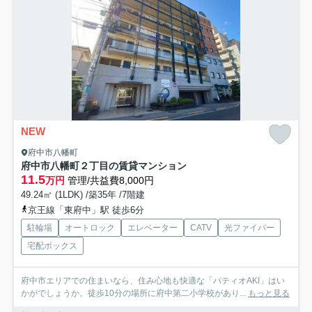
NEW
府中市八幡町
府中市八幡町２丁目の賃貸マンション
11.5
万円
管理/共益費8,000円
49.24㎡ (1LDK) /築35年 /7階建
京王線「東府中」駅 徒歩6分
駐輪場
オートロック
エレベーター
CATV
光ファイバー
宅配ボックス
府中市エリアでの住まいなら、住み心地も快適な「パティオAKI」はい
かがでしょうか。徒歩10分の場所に府中第二小学校があり...
もっと見る