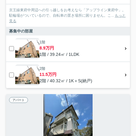
京王線東府中周辺への引っ越しをお考えなら「アップライン東府中」。
駐輪場がついているので、自転車の置き場所に困りません。こ...
もっと
見る
募集中の部屋
1階
8.9万円
1階 / 39.24㎡ / 1LDK
2階
11.5万円
2階 / 40.32㎡ / 1K＋S(納戸)
アパート