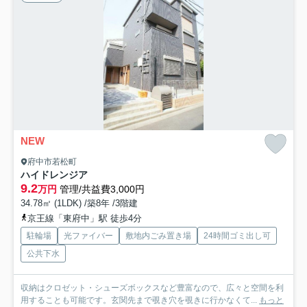
NEW
府中市若松町
ハイドレンジア
9.2
万円
管理/共益費3,000円
34.78㎡ (1LDK) /築8年 /3階建
京王線「東府中」駅 徒歩4分
駐輪場
光ファイバー
敷地内ごみ置き場
24時間ゴミ出し可
公共下水
収納はクロゼット・シューズボックスなど豊富なので、広々と空間を利
用することも可能です。玄関先まで覗き穴を覗きに行かなくて...
もっと