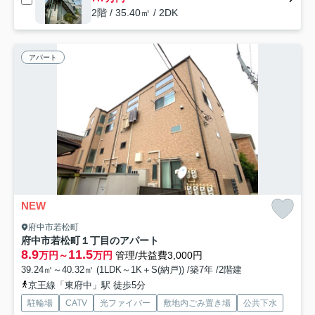
2階 / 35.40㎡ / 2DK
アパート
NEW
府中市若松町
府中市若松町１丁目のアパート
8.9
11.5
万円～
万円
管理/共益費3,000円
39.24㎡～40.32㎡ (1LDK～1K＋S(納戸)) /築7年 /2階建
京王線「東府中」駅 徒歩5分
駐輪場
CATV
光ファイバー
敷地内ごみ置き場
公共下水