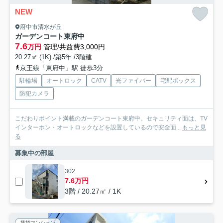
NEW
府中市清水が丘
ガーデンコート東府中
7.6
万円
管理/共益費3,000円
20.27㎡ (1K) /築5年 /3階建
京王線「東府中」駅 徒歩3分
駐輪場
オートロック
CATV
光ファイバー
宅配ボックス
防犯カメラ
こだわりポイント満載のガーデンコート東府中。セキュリティ面は、TV
インターホン・オートロックなどを設置しているので安全面...
もっと見
る
募集中の部屋
302
7.6万円
3階 / 20.27㎡ / 1K
賃貸マンション