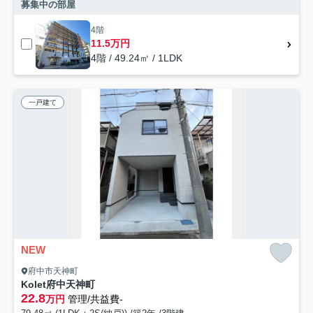
募集中の部屋
4階
11.5万円
4階 / 49.24㎡ / 1LDK
一戸建て
NEW
府中市天神町
Kolet府中天神町
22.8
万円
管理/共益費-