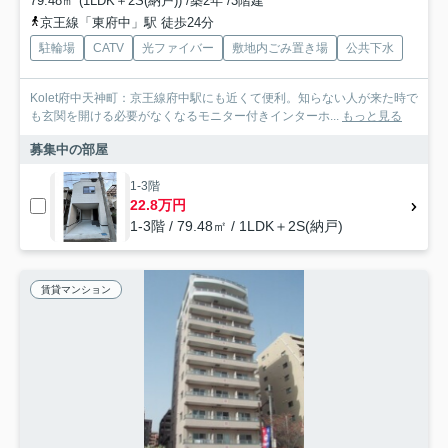
79.48㎡ (1LDK＋2S(納戸)) /築2年 /3階建
京王線「東府中」駅 徒歩24分
駐輪場
CATV
光ファイバー
敷地内ごみ置き場
公共下水
Kolet府中天神町：京王線府中駅にも近くて便利。知らない人が来た時で
も玄関を開ける必要がなくなるモニター付きインターホ...
もっと見る
募集中の部屋
1-3階
22.8万円
1-3階 / 79.48㎡ / 1LDK＋2S(納戸)
賃貸マンション