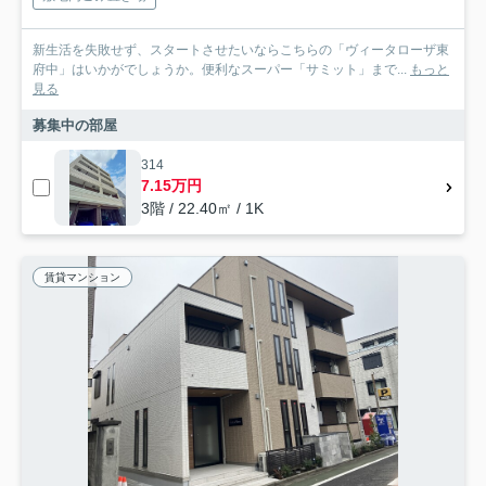
新生活を失敗せず、スタートさせたいならこちらの「ヴィータローザ東
府中」はいかがでしょうか。便利なスーパー「サミット」まで...
もっと
見る
募集中の部屋
314
7.15万円
3階 / 22.40㎡ / 1K
賃貸マンション