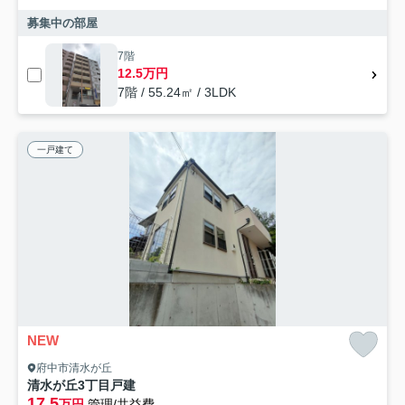
募集中の部屋
7階
12.5万円
7階 / 55.24㎡ / 3LDK
一戸建て
NEW
府中市清水が丘
清水が丘3丁目戸建
17.5
万円
管理/共益費-