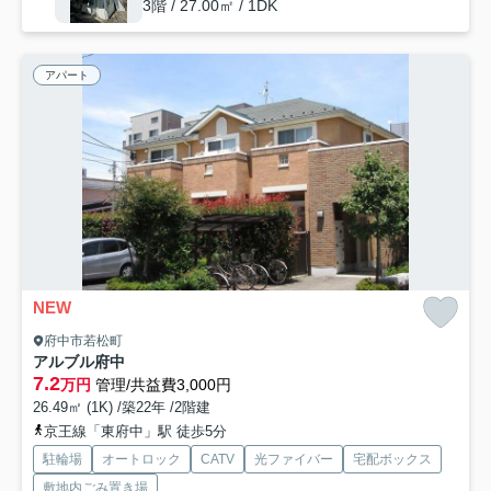
3階 / 27.00㎡ / 1DK
アパート
NEW
府中市若松町
アルブル府中
7.2
万円
管理/共益費3,000円
26.49㎡ (1K) /築22年 /2階建
京王線「東府中」駅 徒歩5分
駐輪場
オートロック
CATV
光ファイバー
宅配ボックス
敷地内ごみ置き場