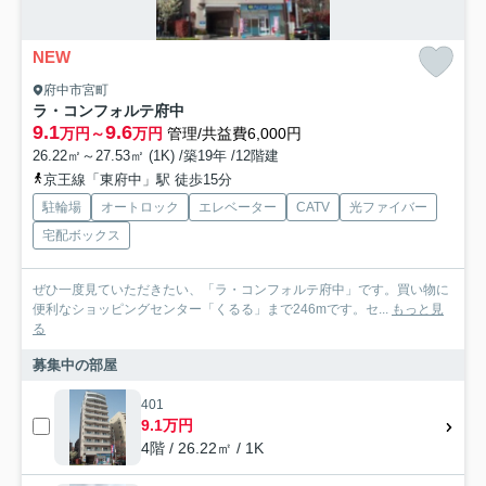
NEW
府中市宮町
ラ・コンフォルテ府中
9.1
9.6
万円～
万円
管理/共益費6,000円
26.22㎡～27.53㎡ (1K) /築19年 /12階建
京王線「東府中」駅 徒歩15分
駐輪場
オートロック
エレベーター
CATV
光ファイバー
宅配ボックス
ぜひ一度見ていただきたい、「ラ・コンフォルテ府中」です。買い物に
便利なショッピングセンター「くるる」まで246mです。セ...
もっと見
る
募集中の部屋
401
9.1万円
4階 / 26.22㎡ / 1K