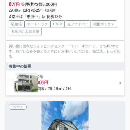
8
万円
管理/共益費5,000円
29.49㎡ (1R) /築25年 /3階建
京王線「東府中」駅 徒歩13分
駐輪場
オートロック
CATV
光ファイバー
宅配ボックス
敷地内ごみ置き場
買い物に便利なショッピングセンター「ドン・キホーテ」まで457mで
す。身だしなみを整えるときにもお使いいただける、独立洗...
もっと見
る
募集中の部屋
2階
8万円
2階 / 29.49㎡ / 1R
アパート