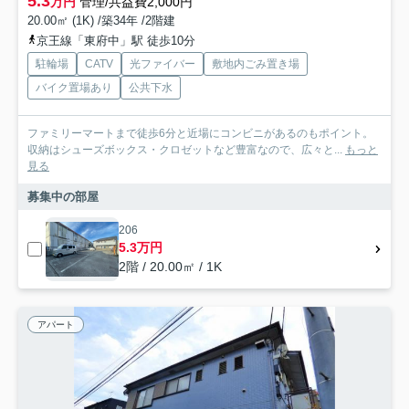
5.3
万円
管理/共益費2,000円
20.00㎡ (1K) /築34年 /2階建
京王線「東府中」駅 徒歩10分
駐輪場
CATV
光ファイバー
敷地内ごみ置き場
バイク置場あり
公共下水
ファミリーマートまで徒歩6分と近場にコンビニがあるのもポイント。
収納はシューズボックス・クロゼットなど豊富なので、広々と...
もっと
見る
募集中の部屋
206
5.3万円
2階 / 20.00㎡ / 1K
アパート