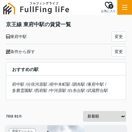
0
お気に入り
京王線 東府中駅の賃貸一覧
東府中駅
変更
条件から探す
変更
おすすめの駅
府中駅
/
分倍河原駅
/
府中本町駅
/
調布駅
/
東府中駅
/
多磨霊園駅
/
西府駅
/
中河原駅
/
白糸台駅
/
武蔵野台駅
70
棟
91
件
賃貸マンション