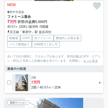
NEW
府中市是政
ファミーユ落合
7
万円
管理/共益費5,000円
40.57㎡ (2DK) /築39年 /5階建
京王線「東府中」駅 徒歩20分
駐輪場
CATV
光ファイバー
敷地内ごみ置き場
バイク置場あり
24時間ゴミ出し可
歩いて2分の場所に、ウエルシアがあります。室内設備はCATV・エアコ
ン・BSなど充実した設備を備え付けています。共用部に...
もっと見る
募集中の部屋
2階
7万円
2階 / 40.57㎡ / 2DK
賃貸マンション