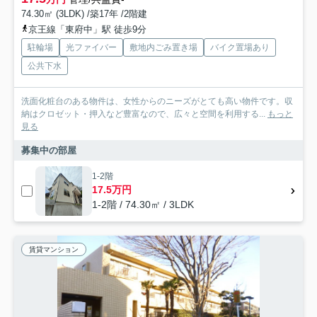
74.30㎡ (3LDK) /築17年 /2階建
京王線「東府中」駅 徒歩9分
駐輪場
光ファイバー
敷地内ごみ置き場
バイク置場あり
公共下水
洗面化粧台のある物件は、女性からのニーズがとても高い物件です。収
納はクロゼット・押入など豊富なので、広々と空間を利用する...
もっと
見る
募集中の部屋
1-2階
17.5万円
1-2階 / 74.30㎡ / 3LDK
賃貸マンション