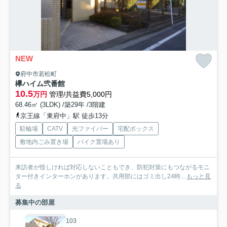
NEW
府中市若松町
欅ハイム弐番館
10.5
万円
管理/共益費5,000円
68.46㎡ (3LDK) /築29年 /3階建
京王線「東府中」駅 徒歩13分
駐輪場
CATV
光ファイバー
宅配ボックス
敷地内ごみ置き場
バイク置場あり
来訪者が怪しければ対応しないこともでき、防犯対策にもつながるモニ
ター付きインターホンがあります。共用部にはゴミ出し24時...
もっと見
る
募集中の部屋
103