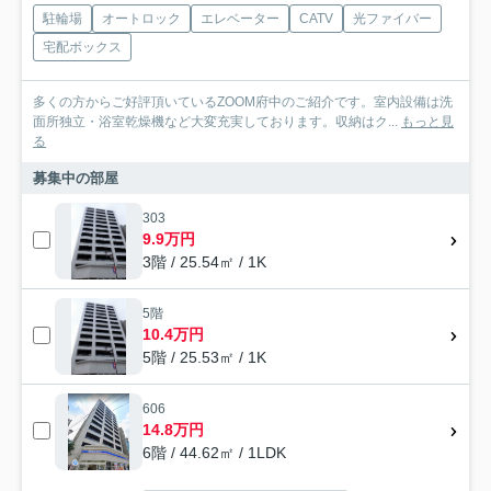
駐輪場
オートロック
エレベーター
CATV
光ファイバー
宅配ボックス
多くの方からご好評頂いているZOOM府中のご紹介です。室内設備は洗
面所独立・浴室乾燥機など大変充実しております。収納はク...
もっと見
る
募集中の部屋
303
9.9万円
3階 / 25.54㎡ / 1K
5階
10.4万円
5階 / 25.53㎡ / 1K
606
14.8万円
6階 / 44.62㎡ / 1LDK