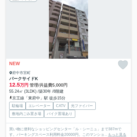
NEW
府中市宮町
パークサイドK
12.5
万円
管理/共益費5,000円
55.24㎡ (3LDK) /築30年 /8階建
京王線「東府中」駅 徒歩15分
駐輪場
エレベーター
CATV
光ファイバー
敷地内ごみ置き場
バイク置場あり
買い物に便利なショッピングセンター「ル・シーニュ」まで387mで
す。パーキングスペース利用料金20000円。このマンショ...
もっと見る