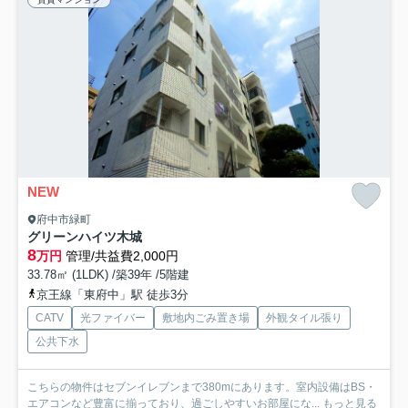
NEW
府中市緑町
グリーンハイツ木城
8
万円
管理/共益費2,000円
33.78㎡ (1LDK) /築39年 /5階建
京王線「東府中」駅 徒歩3分
CATV
光ファイバー
敷地内ごみ置き場
外観タイル張り
公共下水
こちらの物件はセブンイレブンまで380mにあります。室内設備はBS・
エアコンなど豊富に揃っており、過ごしやすいお部屋にな...
もっと見る