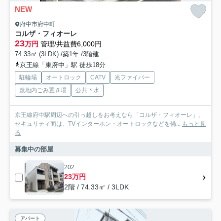
NEW
府中市府中町
コルザ・フィオーレ
23
万円
管理/共益費6,000円
74.33㎡ (3LDK) /築1年 /3階建
京王線「東府中」駅 徒歩18分
駐輪場
オートロック
CATV
光ファイバー
敷地内ごみ置き場
公共下水
京王線府中駅周辺への引っ越しをお考えなら「コルザ・フィオーレ」。
セキュリティ面は、TVインターホン・オートロックなどを備...
もっと見
る
募集中の部屋
202
23万円
2階 / 74.33㎡ / 3LDK
アパート