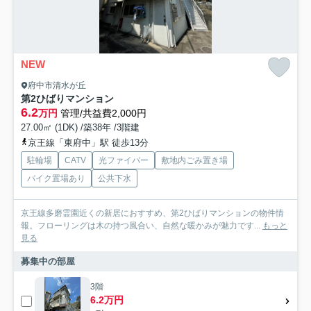
NEW
府中市清水が丘
第2ひばりマンション
6.2
万円
管理/共益費2,000円
27.00㎡ (1DK) /築38年 /3階建
京王線「東府中」駅 徒歩13分
駐輪場
CATV
光ファイバー
敷地内ごみ置き場
バイク置場あり
公共下水
京王線多磨霊園近くの新居におすすめ、第2ひばりマンションの物件情
報。フローリングは木の持つ風合い、自然な暖かみが魅力です...
もっと
見る
募集中の部屋
3階
6.2万円