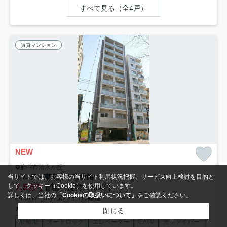
すべて見る（全4戸）
賃貸マンション
NEW
府中市清水が丘
ドルチェ東京府中弐番館
当サイトでは、お客様の当サイト利用状況把握、サービス向上検討を目的と
7.5
して、クッキー（Cookie）を使用しています。
万円
管理/共益費10,000円
詳しくは、当社の
「Cookieの取扱いについて」
をご確認ください。
24.51㎡ (1K) /築20年 /10階建
京王線「東府中」駅 徒歩1分
閉じる
駐輪場
オートロック
エレベーター
CATV
光ファイバー