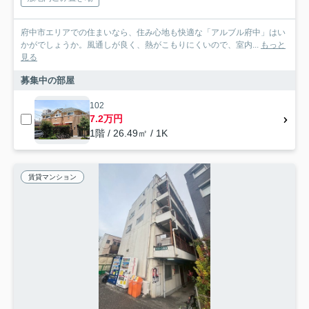
府中市エリアでの住まいなら、住み心地も快適な「アルブル府中」はい
かがでしょうか。風通しが良く、熱がこもりにくいので、室内...
もっと
見る
募集中の部屋
102
7.2万円
1階 / 26.49㎡ / 1K
賃貸マンション