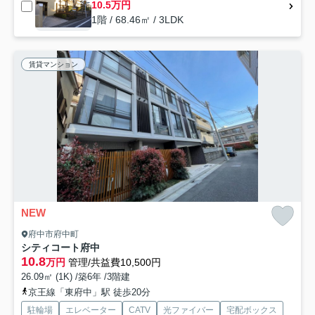
10.5万円
1階 / 68.46㎡ / 3LDK
賃貸マンション
NEW
府中市府中町
シティコート府中
10.8
万円
管理/共益費10,500円
26.09㎡ (1K) /築6年 /3階建
京王線「東府中」駅 徒歩20分
駐輪場
エレベーター
CATV
光ファイバー
宅配ボックス