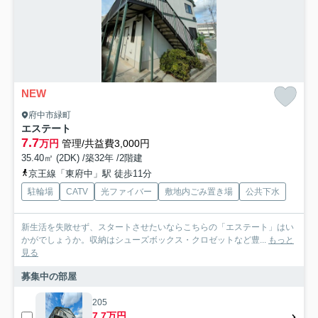
NEW
府中市緑町
エステート
7.7
万円
管理/共益費3,000円
35.40㎡ (2DK) /築32年 /2階建
京王線「東府中」駅 徒歩11分
駐輪場
CATV
光ファイバー
敷地内ごみ置き場
公共下水
新生活を失敗せず、スタートさせたいならこちらの「エステート」はい
かがでしょうか。収納はシューズボックス・クロゼットなど豊...
もっと
見る
募集中の部屋
205
7.7万円