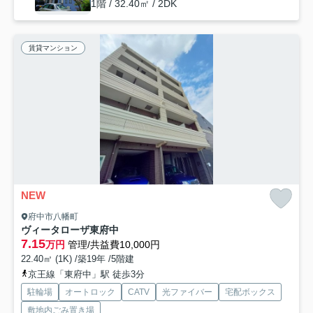
1階 / 32.40㎡ / 2DK
賃貸マンション
NEW
府中市八幡町
ヴィータローザ東府中
7.15
万円
管理/共益費10,000円
22.40㎡ (1K) /築19年 /5階建
京王線「東府中」駅 徒歩3分
駐輪場
オートロック
CATV
光ファイバー
宅配ボックス
敷地内ごみ置き場