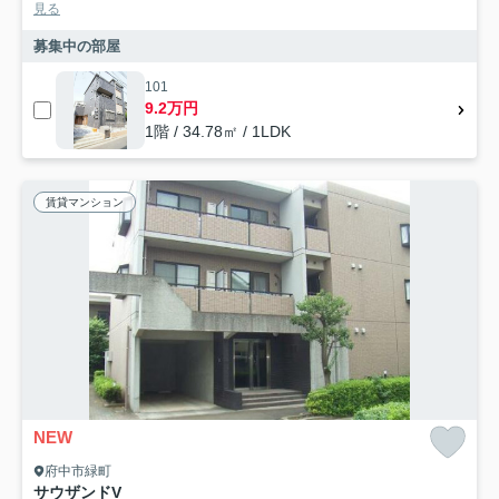
見る
募集中の部屋
101
9.2万円
1階 / 34.78㎡ / 1LDK
賃貸マンション
NEW
府中市緑町
サウザンドV