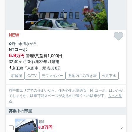
NEW
府中市清水が丘
NTコーポ
6.9
万円
管理/共益費1,000円
32.40㎡ (2DK) /築32年 /1階建
京王線「東府中」駅 徒歩8分
駐輪場
CATV
光ファイバー
敷地内ごみ置き場
公共下水
府中市エリアでの住まいなら、住み心地も快適な「NTコーポ」はいかが
でしょうか。駐車可能スペースがあるので遠くへの駐車が不...
もっと見
る
募集中の部屋
1階
6.9万円