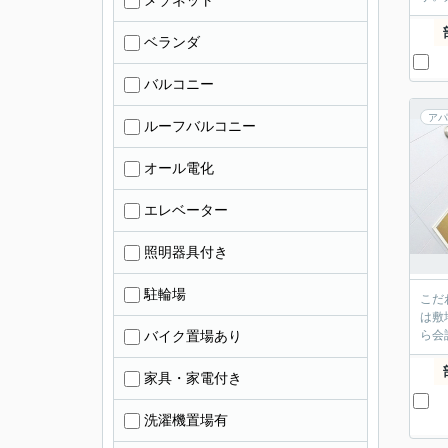
メゾネット
ベランダ
バルコニー
アパ
ルーフバルコニー
オール電化
エレベーター
照明器具付き
駐輪場
こだ
は敷
バイク置場あり
ら会
家具・家電付き
洗濯機置場有