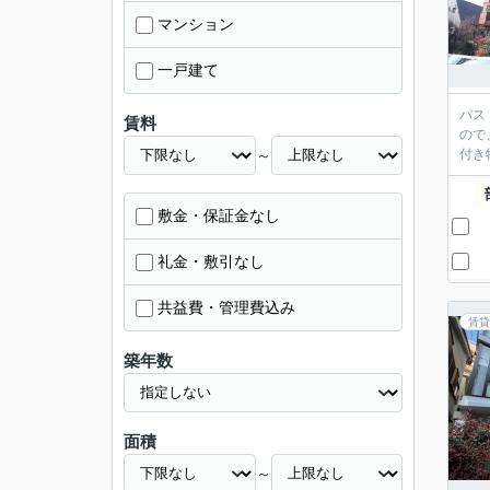
マンション
一戸建て
パス
賃料
ので
～
付き
敷金・保証金なし
礼金・敷引なし
共益費・管理費込み
賃貸
築年数
面積
～