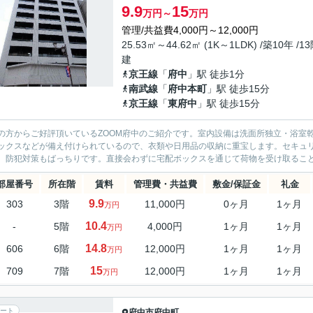
9.9
15
万円～
万円
管理/共益費4,000円～12,000円
25.53㎡～44.62㎡ (1K～1LDK) /築10年 /1
建
京王線
「
府中
」駅 徒歩1分
南武線
「
府中本町
」駅 徒歩15分
京王線
「
東府中
」駅 徒歩15分
の方からご好評頂いているZOOM府中のご紹介です。室内設備は洗面所独立・浴室
ックスなどが備え付けられているので、衣類や日用品の収納に重宝します。セキュリ
、防犯対策もばっちりです。直接会わずに宅配ボックスを通じて荷物を受け取ることで
部屋番号
所在階
賃料
管理費・共益費
敷金/保証金
礼金
9.9
303
3階
11,000円
0ヶ月
1ヶ月
万円
10.4
-
5階
4,000円
1ヶ月
1ヶ月
万円
14.8
606
6階
12,000円
1ヶ月
1ヶ月
万円
15
709
7階
12,000円
1ヶ月
1ヶ月
万円
ート
府中市
府中町