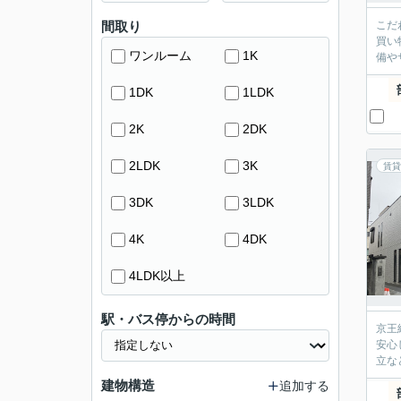
間取り
こだ
買い
ワンルーム
1K
備や
1DK
1LDK
2K
2DK
2LDK
3K
賃貸
3DK
3LDK
4K
4DK
4LDK以上
駅・バス停からの時間
京王
安心
立な
建物構造
追加する