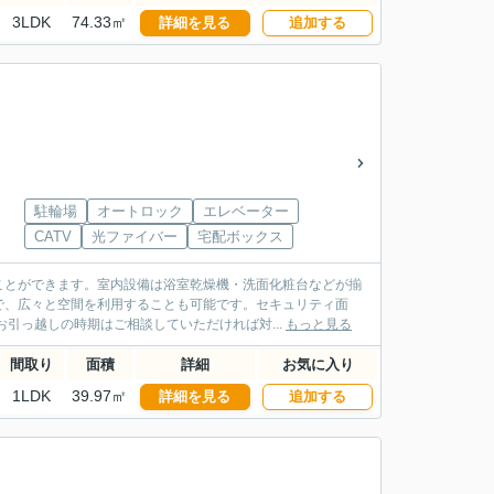
3LDK
74.33㎡
詳細を見る
追加する
駐輪場
オートロック
エレベーター
CATV
光ファイバー
宅配ボックス
ことができます。室内設備は浴室乾燥機・洗面化粧台などが揃
で、広々と空間を利用することも可能です。セキュリティ面
引っ越しの時期はご相談していただければ対...
もっと見る
間取り
面積
詳細
お気に入り
1LDK
39.97㎡
詳細を見る
追加する