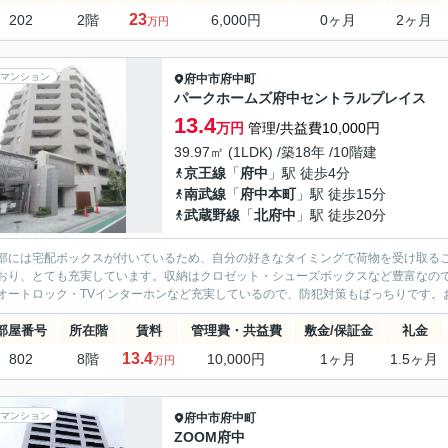
23
202
2階
6,000円
0ヶ月
2ヶ月
万円
マンション
府中市
府中町
パークホームズ府中セントラルプレイス
13.4
万円
管理/共益費10,000円
39.97㎡ (1LDK) /築18年 /10階建
京王線
「
府中
」駅 徒歩4分
南武線
「
府中本町
」駅 徒歩15分
武蔵野線
「
北府中
」駅 徒歩20分
部には宅配ボックスが付いているため、自分の好きなタイミングで荷物を受け取る
おり、とても充実しています。収納はクロゼット・シューズボックスなど豊富なの
オートロック・TVインターホンなど充実しているので、防犯対策もばっちりです。お
部屋番号
所在階
賃料
管理費・共益費
敷金/保証金
礼金
13.4
802
8階
10,000円
1ヶ月
1.5ヶ月
万円
マンション
府中市
府中町
ZOOM府中