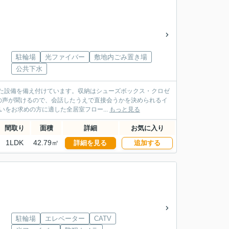
駐輪場
光ファイバー
敷地内ごみ置き場
公共下水
た設備を備え付けています。収納はシューズボックス・クロゼ
の声が聞けるので、会話したうえで直接会うかを決められるイ
いをお求めの方に適した全居室フロー...
もっと見る
間取り
面積
詳細
お気に入り
1LDK
42.79㎡
詳細を見る
追加する
駐輪場
エレベーター
CATV