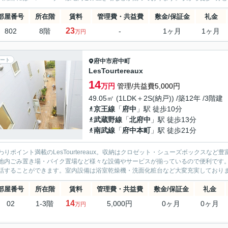
部屋番号
所在階
賃料
管理費・共益費
敷金/保証金
礼金
23
802
8階
-
1ヶ月
1ヶ月
万円
ート
府中市
府中町
LesTourtereaux
14
万円
管理/共益費5,000円
49.05㎡ (1LDK＋2S(納戸)) /築12年 /3階建
京王線
「
府中
」駅 徒歩10分
武蔵野線
「
北府中
」駅 徒歩13分
南武線
「
府中本町
」駅 徒歩21分
わりポイント満載のLesTourtereaux。収納はクロゼット・シューズボックス
地内ごみ置き場・バイク置場など様々な設備やサービスが揃っているので便利です
話することができます。室内設備は浴室乾燥機・洗面化粧台など大変充実しております
部屋番号
所在階
賃料
管理費・共益費
敷金/保証金
礼金
14
02
1-3階
5,000円
0ヶ月
0ヶ月
万円