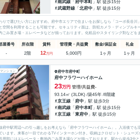
南武線
「
府中本町
」駅 徒歩15分
武蔵野線
「
北府中
」駅 徒歩15分
わりで選びたい方におすすめ。府中市エリアで住まいをお探しなら「コーポ長谷川
と空間を利用することも可能です。セキュリティ面は、防犯カメラ・ディンプルキ
内ごみ置き場・エレベータなどが揃っております。化粧品やスタイリング剤などをま
部屋番号
所在階
賃料
管理費・共益費
敷金/保証金
礼金
12
-
2階
5,000円
1ヶ月
1ヶ月
万円
マンション
府中市
府中町
府中フラワーハイホーム
23
万円
管理/共益費-
93.14㎡ (3LDK) /築45年 /8階建
京王線
「
府中
」駅 徒歩3分
南武線
「
府中本町
」駅 徒歩15分
京王線
「
東府中
」駅 徒歩15分
線府中駅周辺への引っ越しをお考えなら「府中フラワーハイホーム」。入浴後でも
ています。来客が一目でわかるTVインターホン付き。収納はクロゼット・シューズ
共用部にはエレベータ・敷地内ごみ置き場などが揃っております。駅から徒歩3分とい