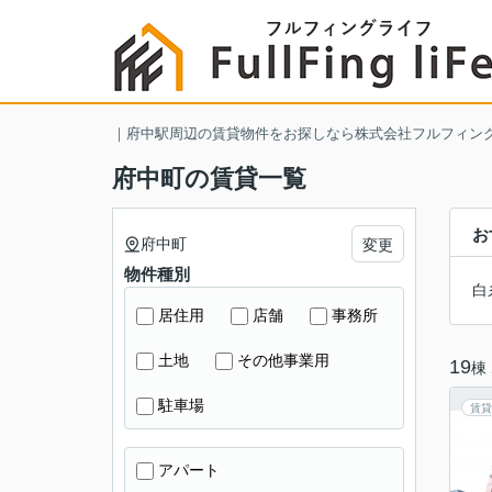
｜府中駅周辺の賃貸物件をお探しなら株式会社フルフィン
府中町の賃貸一覧
お
府中町
変更
物件種別
白
居住用
店舗
事務所
土地
その他事業用
19
棟
駐車場
賃貸
アパート