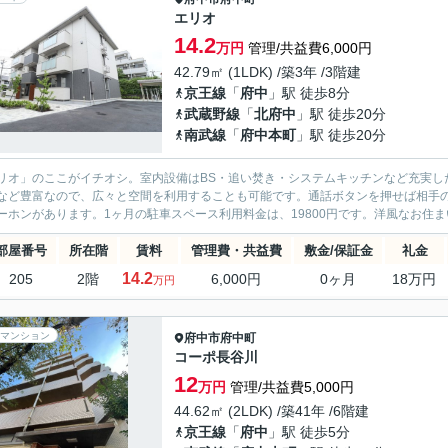
エリオ
14.2
万円
管理/共益費6,000円
42.79㎡ (1LDK) /築3年 /3階建
京王線
「
府中
」駅 徒歩8分
武蔵野線
「
北府中
」駅 徒歩20分
南武線
「
府中本町
」駅 徒歩20分
リオ」のここがイチオシ。室内設備はBS・追い焚き・システムキッチンなど充実し
など豊富なので、広々と空間を利用することも可能です。通話ボタンを押せば相手
ーホンがあります。1ヶ月の駐車スペース利用料金は、19800円です。洋風なお住ま
部屋番号
所在階
賃料
管理費・共益費
敷金/保証金
礼金
14.2
205
2階
6,000円
0ヶ月
18万円
万円
マンション
府中市
府中町
コーポ長谷川
12
万円
管理/共益費5,000円
44.62㎡ (2LDK) /築41年 /6階建
京王線
「
府中
」駅 徒歩5分