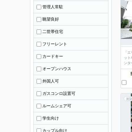
管理人常駐
眺望良好
二世帯住宅
フリーレント
「エ
カードキー
ット
ンタ
オープンハウス
外国人可
ガスコンロ設置可
賃貸
ルームシェア可
学生向け
カップル向け