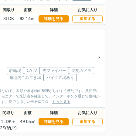
間取り
面積
詳細
お気に入り
3LDK
93.14㎡
詳細を見る
追加する
駐輪場
CATV
光ファイバー
防犯カメラ
敷地内ごみ置き場
バイク置場あり
など豊富なので、衣類や履き物の整理がしやすく便利です。共用部に
。モニターで来訪者を確認して、インターホンを通じて室内か
。夏でも涼しい全居室フロ...
もっと見る
間取り
面積
詳細
お気に入り
1LDK＋
49.05㎡
詳細を見る
追加する
2S(納戸)