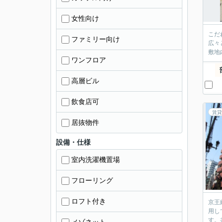
女性向け
こだ
ファミリー向け
広々
敷地
ワンフロア
高層ビル
飲食店可
賃貸
居抜物件
設備・仕様
室内洗濯機置場
フローリング
ロフト付き
京王
用し
す。