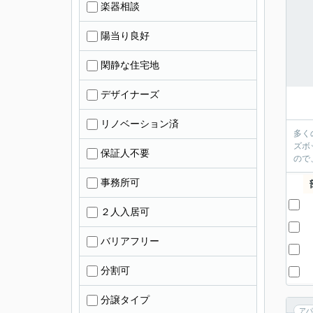
楽器相談
陽当り良好
閑静な住宅地
デザイナーズ
リノベーション済
多く
ズボ
保証人不要
ので
事務所可
２人入居可
バリアフリー
分割可
分譲タイプ
アパ