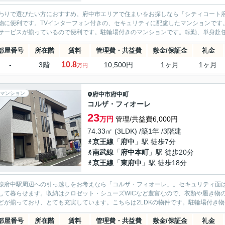
わりで選びたい方におすすめ。府中市エリアで住まいをお探しなら「シティコート府
物に便利です。TVインターフォン付きの、セキュリティに配慮したマンションです
サービスが揃っているので便利です。駐輪場付きのマンションです。転勤、単身赴任な
部屋番号
所在階
賃料
管理費・共益費
敷金/保証金
礼金
10.8
-
3階
10,500円
1ヶ月
1ヶ月
万円
マンション
府中市
府中町
コルザ・フィオーレ
23
万円
管理/共益費6,000円
74.33㎡ (3LDK) /築1年 /3階建
京王線
「
府中
」駅 徒歩7分
南武線
「
府中本町
」駅 徒歩20分
京王線
「
東府中
」駅 徒歩18分
線府中駅周辺への引っ越しをお考えなら「コルザ・フィオーレ」。セキュリティ面は
して暮らせます。収納はクロゼット・シューズWICなど豊富なので、衣類や履き物
どが揃っており、とても充実しています。こちらは2LDKの物件です。駐輪場付き物件で
部屋番号
所在階
賃料
管理費・共益費
敷金/保証金
礼金