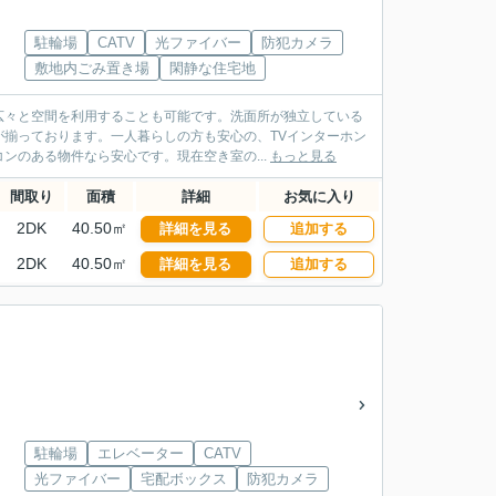
駐輪場
CATV
光ファイバー
防犯カメラ
敷地内ごみ置き場
閑静な住宅地
広々と空間を利用することも可能です。洗面所が独立している
揃っております。一人暮らしの方も安心の、TVインターホン
ンのある物件なら安心です。現在空き室の...
もっと見る
間取り
面積
詳細
お気に入り
2DK
40.50㎡
詳細を見る
追加する
2DK
40.50㎡
詳細を見る
追加する
駐輪場
エレベーター
CATV
光ファイバー
宅配ボックス
防犯カメラ