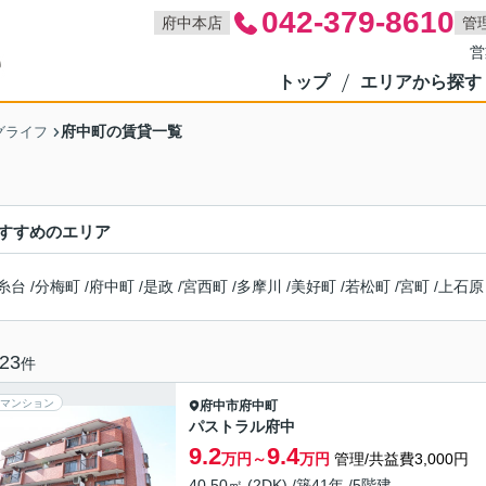
042-379-8610
府中本店
管
営
トップ
エリアから探す
府中町の賃貸一覧
グライフ
すすめのエリア
糸台
/
分梅町
/
府中町
/
是政
/
宮西町
/
多摩川
/
美好町
/
若松町
/
宮町
/
上石原
23
件
マンション
府中市
府中町
パストラル府中
9.2
9.4
万円～
万円
管理/共益費3,000円
40.50㎡ (2DK) /築41年 /5階建