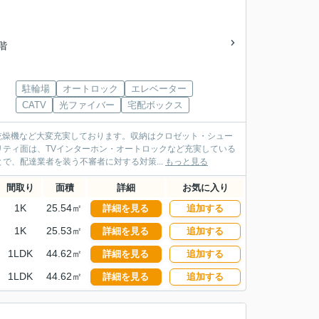
3階
駐輪場
オートロック
エレベーター
CATV
光ファイバー
宅配ボックス
乾燥機など大変充実しております。収納はクロゼット・シュー
ティ面は、TVインターホン・オートロックなど充実している
、配達業者を装う不審者に対する対策...
もっと見る
間取り
面積
詳細
お気に入り
1K
25.54㎡
詳細を見る
追加する
1K
25.53㎡
詳細を見る
追加する
1LDK
44.62㎡
詳細を見る
追加する
1LDK
44.62㎡
詳細を見る
追加する