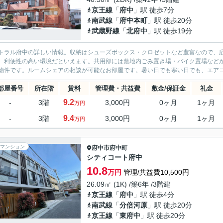
京王線
「
府中
」駅 徒歩7分
南武線
「
府中本町
」駅 徒歩20分
武蔵野線
「
北府中
」駅 徒歩19分
トラル府中の詳しい情報。収納はシューズボックス・クロゼットなど豊富なので、
、利便性の高い環境だといえます。共用部には敷地内ごみ置き場・バイク置場などが
物件です。ルームシェアの相談が可能なお部屋です。暑い日でも寒い日でも、エアコ
部屋番号
所在階
賃料
管理費・共益費
敷金/保証金
礼金
9.2
-
3階
3,000円
0ヶ月
1ヶ月
万円
9.4
-
3階
3,000円
0ヶ月
1ヶ月
万円
マンション
府中市
府中町
シティコート府中
10.8
万円
管理/共益費10,500円
26.09㎡ (1K) /築6年 /3階建
京王線
「
府中
」駅 徒歩4分
南武線
「
分倍河原
」駅 徒歩20分
京王線
「
東府中
」駅 徒歩20分