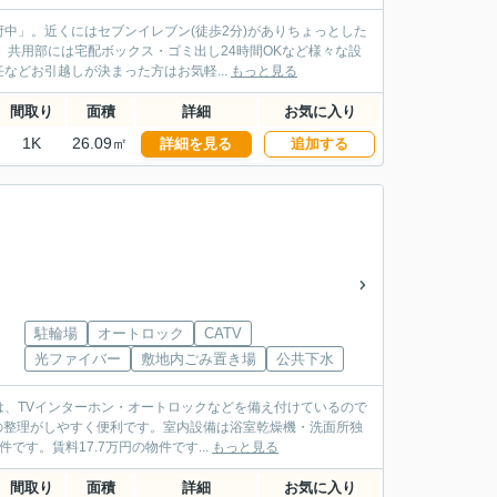
中」。近くにはセブンイレブン(徒歩2分)がありちょっとした
。共用部には宅配ボックス・ゴミ出し24時間OKなど様々な設
どお引越しが決まった方はお気軽...
もっと見る
間取り
面積
詳細
お気に入り
1K
26.09㎡
詳細を見る
追加する
駐輪場
オートロック
CATV
光ファイバー
敷地内ごみ置き場
公共下水
、TVインターホン・オートロックなどを備え付けているので
の整理がしやすく便利です。室内設備は浴室乾燥機・洗面所独
す。賃料17.7万円の物件です...
もっと見る
間取り
面積
詳細
お気に入り