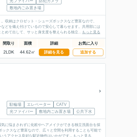
光ファイバー
防犯カメラ
敷地内ごみ置き場
」。収納はクロゼット・シューズボックスなど豊富なので、
ーなどを備え付けているので安心して暮らせます。共用部には
とめて出して、サッと身支度を整えられる独立...
もっと見る
間取り
面積
詳細
お気に入り
2LDK
44.62㎡
詳細を見る
追加する
駐輪場
エレベーター
CATV
光ファイバー
敷地内ごみ置き場
公共下水
湿気に悩まされずに化粧やヘアメイクができる独立洗面台を採
ボックスなど豊富なので、広々と空間を利用することも可能で
うアクセス良好な駅近物件はいかがです...
もっと見る