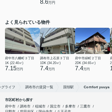
8.6
万円
よく見られている物件
府中市八幡町３丁目
調布市上石原３丁目
府中市緑町２丁目
1K (22.40㎡)
1DK (34.20㎡)
2DK (34.65㎡)
2
7.15
7.4
7.4
万円
万円
万円
ングライフ
調布市の賃貸一覧
国領駅
Coｍfort yuuya
市区町村から探す
府中市
調布市
稲城市
国立市
多摩市
三鷹市
日野市
世田谷区
国分寺市
八王子市