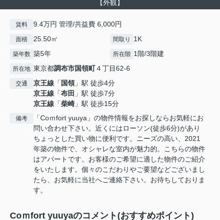
【外観】
9.4万円 管理/共益費 6,000円
賃料
25.50㎡
1K
面積
間取り
築5年
1階/3階建
築年数
所在階
東京都
調布市
国領町
４丁目62-6
所在地
京王線
「
国領
」駅 徒歩4分
交通
京王線
「
布田
」駅 徒歩7分
京王線
「
柴崎
」駅 徒歩15分
「Coｍfort yuuya」の物件情報をお探しならお気軽にお
備考
問い合わせ下さい。近くにはローソン(徒歩6分)があり
ちょっとした買い物に便利です。ニーズの高い、2021
年築の物件で、オシャレな室内が魅力的。こちらの物件
はアパートです。お客様のご希望に適した物件のご紹介
をいたします。個々のこだわりやご要望などございまし
たら、お気軽に当社へご連絡下さい。お待ちしておりま
す。
Coｍfort yuuyaのコメント(おすすめポイント)