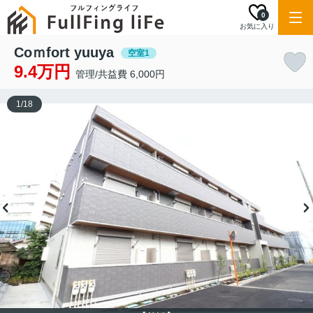
0
お気に入り
Coｍfort yuuya
空室1
9.4万円
管理/共益費 6,000円
1
/
18