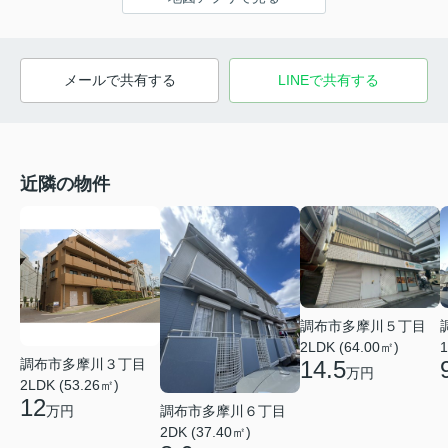
メールで共有する
LINEで共有する
近隣の物件
調布市多摩川５丁目
1
2LDK (64.00㎡)
調布市多摩川３丁目
14.5
万円
2LDK (53.26㎡)
12
調布市多摩川６丁目
万円
2DK (37.40㎡)