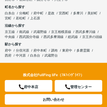
町名から探す
白糸台
分梅町
府中町
是政
宮西町
多摩川
美好町
宮町
若松町
上石原
沿線から探す
京王線
南武線
武蔵野線
京王相模原線
西武多摩川線
中央線
西武国分寺線
西武多摩湖線
総武線
京王井の頭線
駅から探す
府中
分倍河原
府中本町
調布
東府中
多磨霊園
西府
中河原
白糸台
武蔵野台
株式会社FullFing liFe（ﾌﾙﾌｨﾝｸﾞﾗｲﾌ）
府中本店
管理センター
お問い合わせ