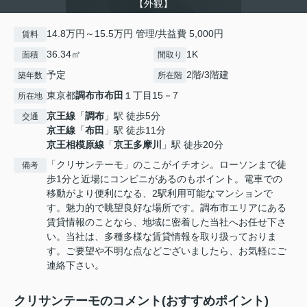
【外観】
14.8万円～15.5万円 管理/共益費 5,000円
賃料
36.34㎡
1K
面積
間取り
予定
2階/3階建
築年数
所在階
東京都
調布市
布田
１丁目15－7
所在地
京王線
「
調布
」駅 徒歩5分
交通
京王線
「
布田
」駅 徒歩11分
京王相模原線
「
京王多摩川
」駅 徒歩20分
「クリサンテーモ」のここがイチオシ。ローソンまで徒
備考
歩1分と近場にコンビニがあるのもポイント。電車での
移動がより便利になる、2駅利用可能なマンションで
す。魅力的で眺望良好な場所です。調布市エリアにある
賃貸情報のことなら、地域に密着した当社へお任せ下さ
い。当社は、多種多様な賃貸情報を取り扱っておりま
す。ご要望や不明な点などございましたら、お気軽にご
連絡下さい。
クリサンテーモのコメント(おすすめポイント)