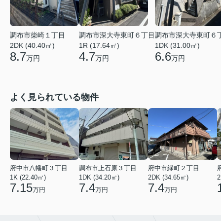
調布市柴崎１丁目
調布市深大寺東町６丁目
調布市深大寺東町６
2DK (40.40㎡)
1R (17.64㎡)
1DK (31.00㎡)
8.7
4.7
6.6
万円
万円
万円
よく見られている物件
府中市八幡町３丁目
調布市上石原３丁目
府中市緑町２丁目
1K (22.40㎡)
1DK (34.20㎡)
2DK (34.65㎡)
2
7.15
7.4
7.4
万円
万円
万円