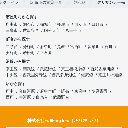
ングライフ
調布市の賃貸一覧
調布駅
クリサンテーモ
市区町村から探す
府中市
調布市
稲城市
多摩市
国立市
日野市
三鷹市
世田谷区
国分寺市
八王子市
町名から探す
白糸台
分梅町
府中町
是政
宮西町
多摩川
宮町
美好町
若松町
上石原
沿線から探す
京王線
南武線
武蔵野線
京王相模原線
西武多摩川線
中央線
西武国分寺線
西武多摩湖線
総武線
京王井の頭線
駅から探す
府中
分倍河原
府中本町
調布
東府中
多磨霊園
西府
中河原
白糸台
武蔵野台
株式会社FullFing liFe（ﾌﾙﾌｨﾝｸﾞﾗｲﾌ）