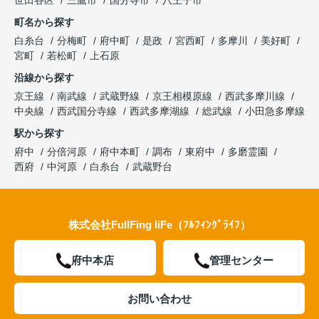
世田谷区
三鷹市
国分寺市
八王子市
町名から探す
白糸台
分梅町
府中町
是政
宮西町
多摩川
美好町
宮町
若松町
上石原
沿線から探す
京王線
南武線
武蔵野線
京王相模原線
西武多摩川線
中央線
西武国分寺線
西武多摩湖線
総武線
小田急多摩線
駅から探す
府中
分倍河原
府中本町
調布
東府中
多磨霊園
西府
中河原
白糸台
武蔵野台
株式会社FullFing liFe（ﾌﾙﾌｨﾝｸﾞﾗｲﾌ）
府中本店
管理センター
お問い合わせ