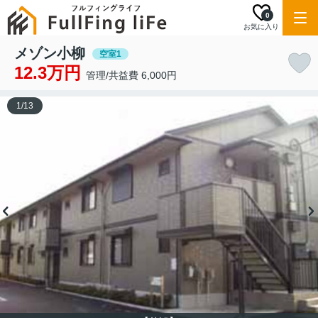
0
お気に入り
メゾン小柳
空室1
12.3万円
管理/共益費 6,000円
1
/
13