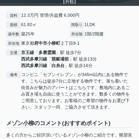
【外観】
12.3万円 管理/共益費 6,000円
賃料
61.82㎡
1LDK
面積
間取り
築25年
1階/2階建
築年数
所在階
東京都
府中市
小柳町
２丁目8-1
所在地
京王線
「
多磨霊園
」駅 徒歩7分
交通
西武多摩川線
「
競艇場前
」駅 徒歩13分
西武多摩川線
「
白糸台
」駅 徒歩14分
コンビニ「セブンイレブン」が345m以内にある物件で
備考
す。こちらは徒歩7分に立地する物件です。落ち着いた
街並みが魅力のアパートはこちらです。敷地内にあるご
み置き場も自由に使うことができます。数多くの物件を
ご用意しております。お客様のご希望の物件をお選び下
さい。スタッフ一同、ご協力させて頂きます。
メゾン小柳のコメント(おすすめポイント)
多くの方からご好評頂いているメゾン小柳のご紹介です。眺望良