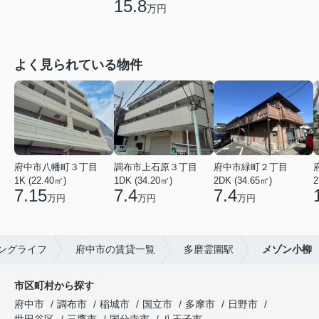
15.8
万円
よく見られている物件
府中市八幡町３丁目
調布市上石原３丁目
府中市緑町２丁目
1K (22.40㎡)
1DK (34.20㎡)
2DK (34.65㎡)
2
7.15
7.4
7.4
万円
万円
万円
ングライフ
府中市の賃貸一覧
多磨霊園駅
メゾン小柳
市区町村から探す
府中市
調布市
稲城市
国立市
多摩市
日野市