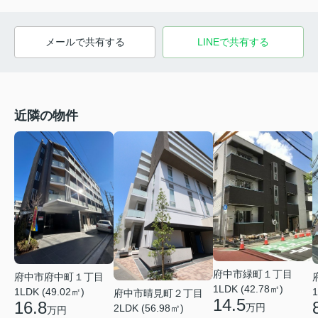
メールで共有する
LINEで共有する
近隣の物件
府中市緑町１丁目
府中市府中町１丁目
1LDK (42.78㎡)
1LDK (49.02㎡)
1
府中市晴見町２丁目
14.5
16.8
万円
2LDK (56.98㎡)
万円