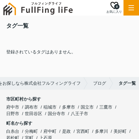
0
お気に入り
タグ一覧
登録されているタグはありません。
をお探しなら株式会社フルフィングライフ
ブログ
タグ一覧
市区町村から探す
府中市
調布市
稲城市
多摩市
国立市
三鷹市
日野市
世田谷区
国分寺市
八王子市
町名から探す
白糸台
分梅町
府中町
是政
宮西町
多摩川
美好町
若松町
宮町
上石原