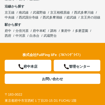
沿線から探す
京王線
南武線
武蔵野線
京王相模原線
西武多摩川線
中央線
西武国分寺線
西武多摩湖線
総武線
京王井の頭線
駅から探す
府中
分倍河原
府中本町
調布
東府中
多磨霊園
西府
中河原
白糸台
武蔵野台
株式会社FullFing liFe（ﾌﾙﾌｨﾝｸﾞﾗｲﾌ）
府中本店
管理センター
お問い合わせ
〒183-0022
東京都府中市宮西町１丁目20-15 D1 FUCHU 1階