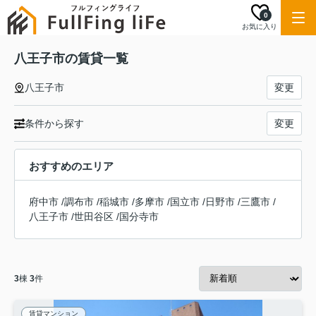
0
お気に入り
八王子市の賃貸一覧
八王子市
変更
条件から探す
変更
おすすめのエリア
府中市
/
調布市
/
稲城市
/
多摩市
/
国立市
/
日野市
/
三鷹市
/
八王子市
/
世田谷区
/
国分寺市
3
棟
3
件
賃貸マンション