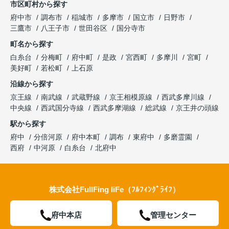
市区町村から探す
府中市
調布市
稲城市
多摩市
国立市
日野市
三鷹市
八王子市
世田谷区
国分寺市
町名から探す
白糸台
分梅町
府中町
是政
宮西町
多摩川
宮町
美好町
若松町
上石原
沿線から探す
京王線
南武線
武蔵野線
京王相模原線
西武多摩川線
中央線
西武国分寺線
西武多摩湖線
総武線
京王井の頭線
駅から探す
府中
分倍河原
府中本町
調布
東府中
多磨霊園
西府
中河原
白糸台
北府中
株式会社FullFing liFe（ﾌﾙﾌｨﾝｸﾞﾗｲﾌ）
府中本店
管理センター