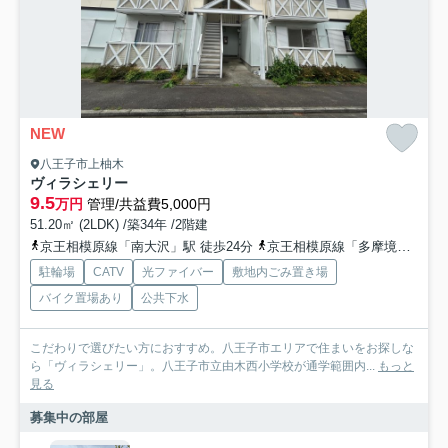
NEW
八王子市上柚木
ヴィラシェリー
9.5
万円
管理/共益費5,000円
51.20㎡ (2LDK) /築34年 /2階建
京王相模原線「南大沢」駅 徒歩24分
京王相模原線「多摩境」駅 徒歩37分
駐輪場
CATV
光ファイバー
敷地内ごみ置き場
バイク置場あり
公共下水
こだわりで選びたい方におすすめ。八王子市エリアで住まいをお探しな
ら「ヴィラシェリー」。八王子市立由木西小学校が通学範囲内...
もっと
見る
募集中の部屋