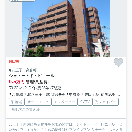
NEW
八王子市高倉町
シャトー・ド・ピエール
9.5
万円
管理/共益費-
50.32㎡ (2LDK) /築23年 /7階建
八高線「北八王子」駅 徒歩9分
中央線「豊田」駅 徒歩20分
八高線
駐輪場
オートロック
エレベーター
CATV
光ファイバー
敷地内ごみ置き場
八王子市周辺にある物件をお求めの方は「シャトー・ド・ピエール」は
いかがでしょうか。こちらの物件はセブンイレブン 八王子高...
もっと見