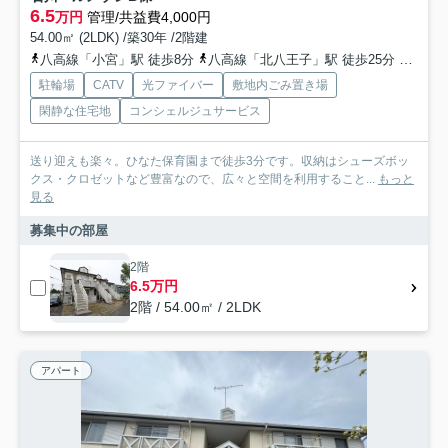
6.5
万円
管理/共益費4,000円
54.00㎡ (2LDK) /築30年 /2階建
八高線「小宮」駅 徒歩8分
八高線「北八王子」駅 徒歩25分
中央線
駐輪場
CATV
光ファイバー
敷地内ごみ置き場
閑静な住宅地
コンシェルジュサービス
送り迎えも楽々。ひなた保育園まで徒歩3分です。収納はシューズボッ
クス・クロゼットなど豊富なので、広々と空間を利用すること...
もっと
見る
募集中の部屋
2階
6.5万円
2階 / 54.00㎡ / 2LDK
アパート