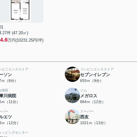
01
4.27坪 (47.20㎡)
4.6
万円(10231.25円/坪)
ンビニエンスストア
コンビニエンスストア
ーソン
セブンイレブン
67ｍ（8分）
655ｍ（9分）
合病院
ジム
摩川病院
メガロス
16ｍ（11分）
884ｍ（12分）
ーパー
スーパー
ルエツ
西友
34ｍ（12分）
1021ｍ（13分）
ョッピングセンター