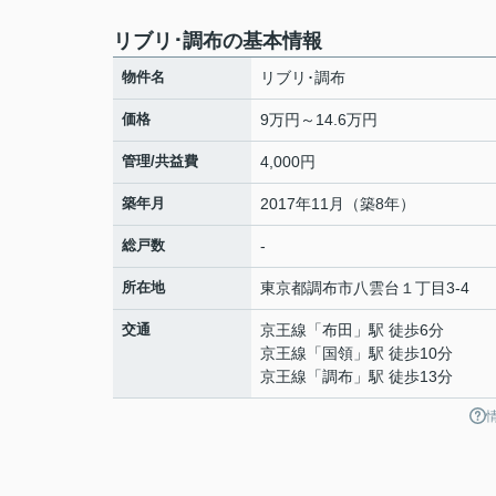
リブリ･調布の基本情報
物件名
リブリ･調布
価格
9万円～14.6万円
管理/共益費
4,000円
築年月
2017年11月（築8年）
総戸数
-
所在地
東京都
調布市
八雲台
１丁目3‐4
交通
京王線
「
布田
」駅 徒歩6分
京王線
「
国領
」駅 徒歩10分
京王線
「
調布
」駅 徒歩13分