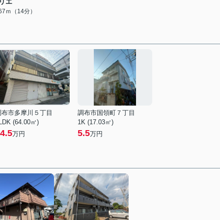
リエ
067ｍ（14分）
調布市多摩川５丁目
調布市国領町７丁目
LDK (64.00㎡)
1K (17.03㎡)
4.5
5.5
万円
万円