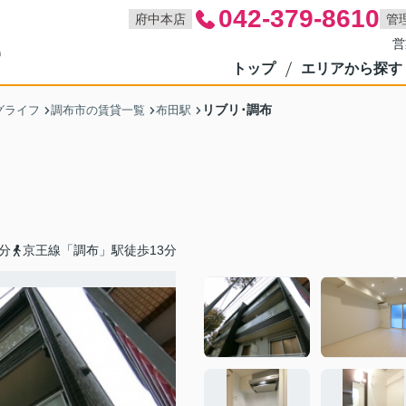
042-379-8610
府中本店
管
営
トップ
エリアから探す
リブリ･調布
グライフ
調布市の賃貸一覧
布田駅
分
京王線「調布」駅徒歩13分