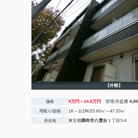
【外観】
9万円～14.6万円
管理/共益費
4,0
価格
1K～1LDK/23.60㎡～47.20㎡
間取り/面積
東京都
調布市
八雲台
１丁目3‐4
所在地