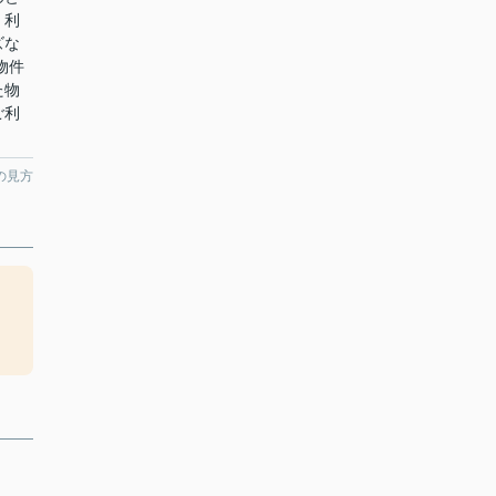
。利
ズな
物件
た物
ご利
の見方
、
ま