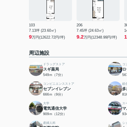
103
206
3
7.13坪 (23.60㎡)
7.45坪 (24.63㎡)
1
9
9.2
1
万円(12622.72円/坪)
万円(12348.99円/坪)
周辺施設
ドラッグストア
コ
スギ薬局
ロ
549ｍ（7分）
5
コンビニエンスストア
総
セブンイレブン
多
666ｍ（9分）
8
大学
ス
電気通信大学
マ
909ｍ（12分）
9
産婦人科
シ