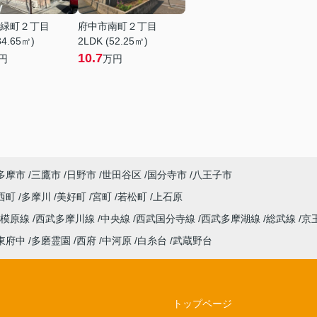
緑町２丁目
府中市南町２丁目
34.65㎡)
2LDK (52.25㎡)
10.7
円
万円
多摩市
三鷹市
日野市
世田谷区
国分寺市
八王子市
西町
多摩川
美好町
宮町
若松町
上石原
相模原線
西武多摩川線
中央線
西武国分寺線
西武多摩湖線
総武線
京
東府中
多磨霊園
西府
中河原
白糸台
武蔵野台
トップページ