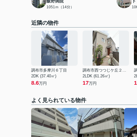
飯野病院
ト
1051ｍ（14分）
1
近隣の物件
調布市多摩川６丁目
調布市西つつじケ丘２丁目
2DK (37.40㎡)
2LDK (61.26㎡)
2
8.6
17
1
万円
万円
よく見られている物件