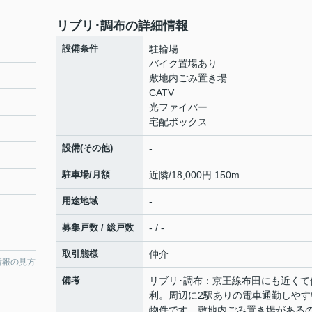
リブリ･調布の詳細情報
設備条件
駐輪場
バイク置場あり
敷地内ごみ置き場
CATV
光ファイバー
宅配ボックス
設備(その他)
-
駐車場/月額
近隣/18,000円 150m
用途地域
-
募集戸数 / 総戸数
- / -
取引態様
仲介
情報の見方
備考
リブリ･調布：京王線布田にも近くて
利。周辺に2駅ありの電車通勤しやす
物件です。敷地内ごみ置き場がある