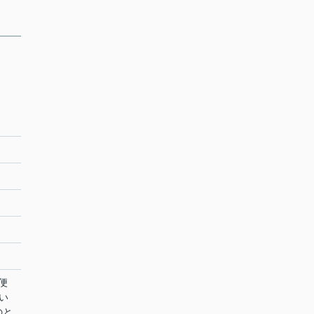
便
い
のと