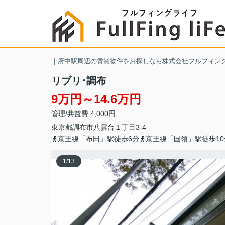
｜府中駅周辺の賃貸物件をお探しなら株式会社フルフィン
リブリ･調布
9万円～14.6万円
管理/共益費 4,000円
東京都
調布市
八雲台
１丁目3‐4
京王線「布田」駅徒歩6分
京王線「国領」駅徒歩10
1
/
13