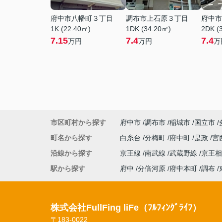
府中市八幡町３丁目
調布市上石原３丁目
府中市
1K (22.40㎡)
1DK (34.20㎡)
2DK (
7.15
7.4
7.4
万円
万円
万
市区町村から探す
府中市
調布市
稲城市
国立市
町名から探す
白糸台
分梅町
府中町
是政
宮
沿線から探す
京王線
南武線
武蔵野線
京王
駅から探す
府中
分倍河原
府中本町
調布
株式会社FullFing liFe（ﾌﾙﾌｨﾝｸﾞﾗｲﾌ）
〒183-0022