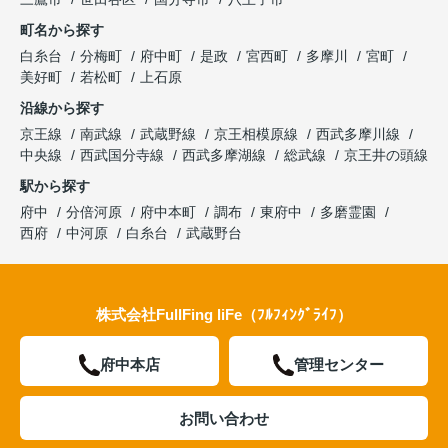
町名から探す
白糸台
分梅町
府中町
是政
宮西町
多摩川
宮町
美好町
若松町
上石原
沿線から探す
京王線
南武線
武蔵野線
京王相模原線
西武多摩川線
中央線
西武国分寺線
西武多摩湖線
総武線
京王井の頭線
駅から探す
府中
分倍河原
府中本町
調布
東府中
多磨霊園
西府
中河原
白糸台
武蔵野台
株式会社FullFing liFe（ﾌﾙﾌｨﾝｸﾞﾗｲﾌ）
府中本店
管理センター
お問い合わせ