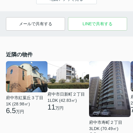
メールで共有する
LINEで共有する
近隣の物件
府中市日新町２丁目
府中市紅葉丘３丁目
1LDK (42.83㎡)
2
1K (28.98㎡)
11
万円
6.5
万円
府中市寿町２丁目
3LDK (70.49㎡)