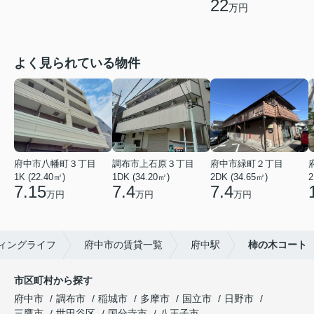
22
万円
よく見られている物件
府中市八幡町３丁目
調布市上石原３丁目
府中市緑町２丁目
1K (22.40㎡)
1DK (34.20㎡)
2DK (34.65㎡)
2
7.15
7.4
7.4
万円
万円
万円
ィングライフ
府中市の賃貸一覧
府中駅
柿の木コート
市区町村から探す
府中市
調布市
稲城市
多摩市
国立市
日野市
三鷹市
世田谷区
国分寺市
八王子市