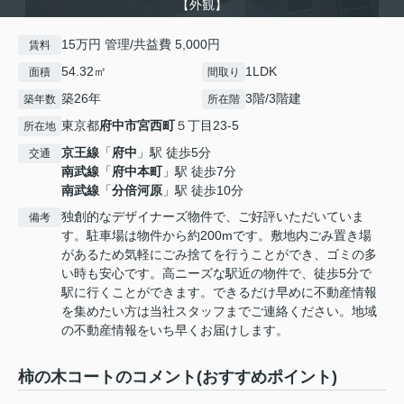
【外観】
15万円 管理/共益費 5,000円
賃料
54.32㎡
1LDK
面積
間取り
築26年
3階/3階建
築年数
所在階
東京都
府中市
宮西町
５丁目23-5
所在地
京王線
「
府中
」駅 徒歩5分
交通
南武線
「
府中本町
」駅 徒歩7分
南武線
「
分倍河原
」駅 徒歩10分
独創的なデザイナーズ物件で、ご好評いただいていま
備考
す。駐車場は物件から約200mです。敷地内ごみ置き場
があるため気軽にごみ捨てを行うことができ、ゴミの多
い時も安心です。高ニーズな駅近の物件で、徒歩5分で
駅に行くことができます。できるだけ早めに不動産情報
を集めたい方は当社スタッフまでご連絡ください。地域
の不動産情報をいち早くお届けします。
柿の木コートのコメント(おすすめポイント)