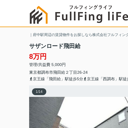
｜府中駅周辺の賃貸物件をお探しなら株式会社フルフィン
サザンロード飛田給
8万円
管理/共益費 5,000円
東京都
調布市
飛田給
２丁目26-24
京王線「飛田給」駅徒歩5分
京王線「西調布」駅徒
1
/
14