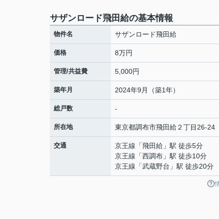
サザンロード飛田給の基本情報
物件名
サザンロード飛田給
価格
8万円
管理/共益費
5,000円
築年月
2024年9月（築1年）
総戸数
-
所在地
東京都
調布市
飛田給
２丁目26-24
交通
京王線
「
飛田給
」駅 徒歩5分
京王線
「
西調布
」駅 徒歩10分
京王線
「
武蔵野台
」駅 徒歩20分