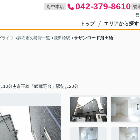
042-379-8610
府中本店
管
営
トップ
エリアから探す
サザンロード飛田給
グライフ
調布市の賃貸一覧
飛田給駅
歩10分
京王線「武蔵野台」駅徒歩20分