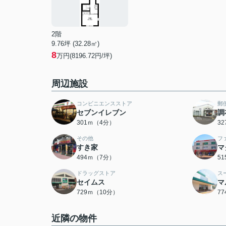
2階
9.76坪 (32.28㎡)
8
万円(8196.72円/坪)
周辺施設
コンビニエンスストア
郵
セブンイレブン
調
301ｍ（4分）
3
その他
フ
すき家
マ
494ｍ（7分）
5
ドラッグストア
ス
セイムス
マ
729ｍ（10分）
7
近隣の物件