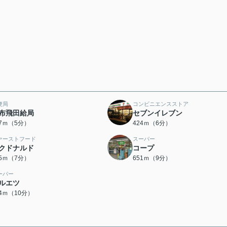
便局
コンビニエンスストア
布飛田給局
セブンイレブン
27ｍ（5分）
424ｍ（6分）
ァーストフード
スーパー
クドナルド
コープ
15ｍ（7分）
651ｍ（9分）
ーパー
ルエツ
74ｍ（10分）