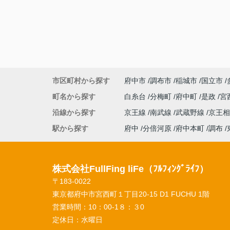
市区町村から探す
府中市
調布市
稲城市
国立市
町名から探す
白糸台
分梅町
府中町
是政
宮
沿線から探す
京王線
南武線
武蔵野線
京王
駅から探す
府中
分倍河原
府中本町
調布
株式会社FullFing liFe（ﾌﾙﾌｨﾝｸﾞﾗｲﾌ）
〒183-0022
東京都府中市宮西町１丁目20-15 D1 FUCHU 1階
営業時間：
10：00-1８：３0
定休日：
水曜日