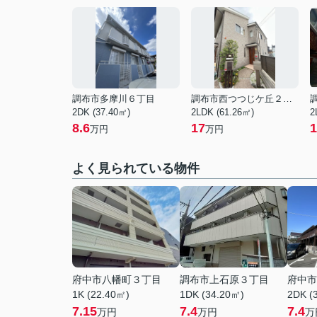
調布市多摩川６丁目
調布市西つつじケ丘２丁目
2DK (37.40㎡)
2LDK (61.26㎡)
2
8.6
17
1
万円
万円
よく見られている物件
府中市八幡町３丁目
調布市上石原３丁目
府中市
1K (22.40㎡)
1DK (34.20㎡)
2DK (
7.15
7.4
7.4
万円
万円
万