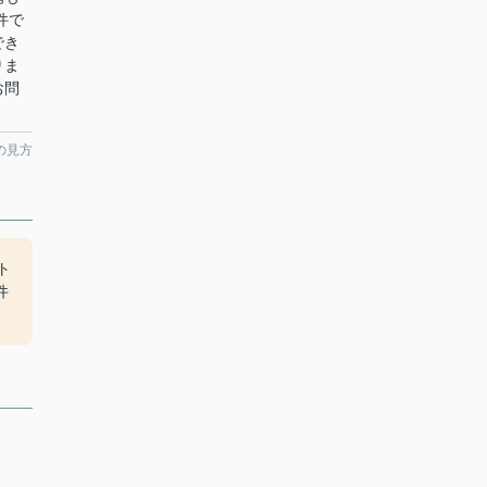
件で
でき
りま
お問
の見方
ト
件