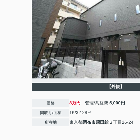
【外観】
8万円
管理/共益費
5,000円
価格
1K/32.28㎡
間取り/面積
東京都
調布市
飛田給
２丁目26-24
所在地