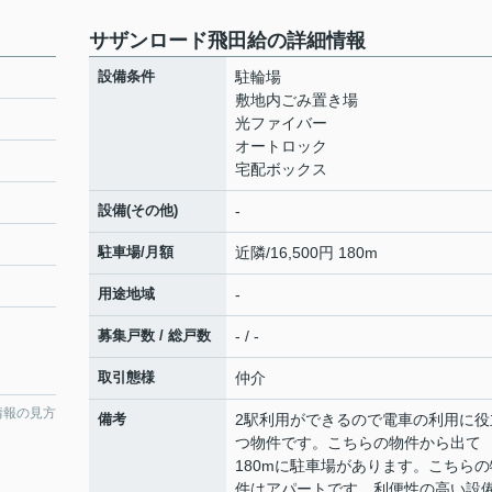
サザンロード飛田給の詳細情報
設備条件
駐輪場
敷地内ごみ置き場
光ファイバー
オートロック
宅配ボックス
設備(その他)
-
駐車場/月額
近隣/16,500円 180m
用途地域
-
募集戸数 / 総戸数
- / -
取引態様
仲介
情報の見方
備考
2駅利用ができるので電車の利用に役
つ物件です。こちらの物件から出て
180mに駐車場があります。こちらの
件はアパートです。利便性の高い設