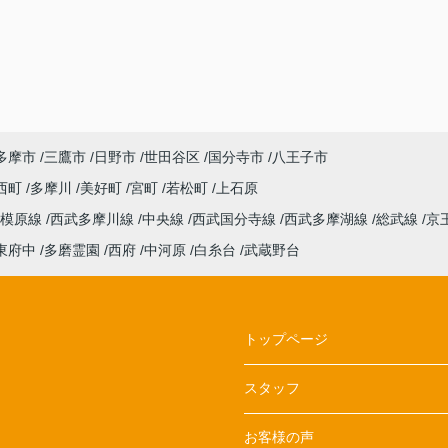
多摩市
三鷹市
日野市
世田谷区
国分寺市
八王子市
西町
多摩川
美好町
宮町
若松町
上石原
相模原線
西武多摩川線
中央線
西武国分寺線
西武多摩湖線
総武線
京
東府中
多磨霊園
西府
中河原
白糸台
武蔵野台
トップページ
スタッフ
お客様の声