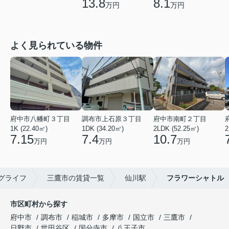
13.8
8.1
万円
万円
よく見られている物件
府中市八幡町３丁目
調布市上石原３丁目
府中市南町２丁目
1K (22.40㎡)
1DK (34.20㎡)
2LDK (52.25㎡)
2
7.15
7.4
10.7
万円
万円
万円
グライフ
三鷹市の賃貸一覧
仙川駅
フラワーシャトル
市区町村から探す
府中市
調布市
稲城市
多摩市
国立市
三鷹市
日野市
世田谷区
国分寺市
八王子市