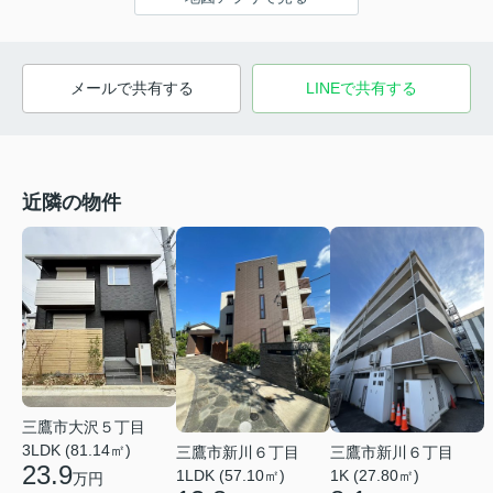
メールで共有する
LINEで共有する
近隣の物件
三鷹市大沢５丁目
3LDK (81.14㎡)
三鷹市新川６丁目
三鷹市新川６丁目
23.9
1LDK (57.10㎡)
1K (27.80㎡)
万円