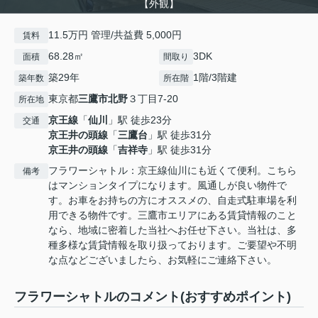
【外観】
11.5万円 管理/共益費 5,000円
賃料
68.28㎡
3DK
面積
間取り
築29年
1階/3階建
築年数
所在階
東京都
三鷹市
北野
３丁目7-20
所在地
京王線
「
仙川
」駅 徒歩23分
交通
京王井の頭線
「
三鷹台
」駅 徒歩31分
京王井の頭線
「
吉祥寺
」駅 徒歩31分
フラワーシャトル：京王線仙川にも近くて便利。こちら
備考
はマンションタイプになります。風通しが良い物件で
す。お車をお持ちの方にオススメの、自走式駐車場を利
用できる物件です。三鷹市エリアにある賃貸情報のこと
なら、地域に密着した当社へお任せ下さい。当社は、多
種多様な賃貸情報を取り扱っております。ご要望や不明
な点などございましたら、お気軽にご連絡下さい。
フラワーシャトルのコメント(おすすめポイント)