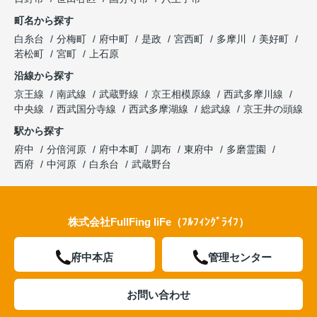
町名から探す
白糸台
分梅町
府中町
是政
宮西町
多摩川
美好町
若松町
宮町
上石原
沿線から探す
京王線
南武線
武蔵野線
京王相模原線
西武多摩川線
中央線
西武国分寺線
西武多摩湖線
総武線
京王井の頭線
駅から探す
府中
分倍河原
府中本町
調布
東府中
多磨霊園
西府
中河原
白糸台
武蔵野台
株式会社FullFing liFe（ﾌﾙﾌｨﾝｸﾞﾗｲﾌ）
府中本店
管理センター
お問い合わせ