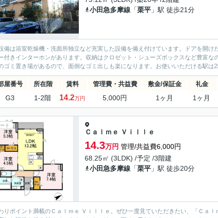
小田急多摩線
「
栗平
」駅 徒歩21分
設備は浴室乾燥機・洗面所独立など充実した設備を備え付けています。ドアを開け
ー付きインターホンがあります。収納はクロゼット・シューズボックスなど豊富な
のゴミ置き場があるので、面倒なゴミ出しも楽になります。お使いいただける駅は2駅
部屋番号
所在階
賃料
管理費・共益費
敷金/保証金
礼金
14.2
G3
1-2階
5,000円
1ヶ月
1ヶ月
万円
ート
Ｃａｌｍｅ Ｖｉｌｌｅ
14.3
万円
管理/共益費6,000円
68.25㎡ (3LDK) /予定 /3階建
小田急多摩線
「
栗平
」駅 徒歩20分
わりポイント満載のＣａｌｍｅ Ｖｉｌｌｅ。ぜひ一度見ていただきたい、「Ｃａｌ