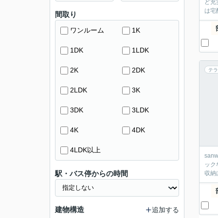
ど充
は宅
間取り
ワンルーム
1K
1DK
1LDK
2K
2DK
テラ
2LDK
3K
3DK
3LDK
4K
4DK
4LDK以上
sa
ック
駅・バス停からの時間
収納
建物構造
追加する