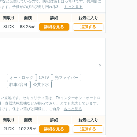
クなど充実しているので、防犯対策もばっちりです。共用部に
す。子供がのびのび走り回れる3L...
もっと見る
間取り
面積
詳細
お気に入り
3LDK
68.25㎡
詳細を見る
追加する
オートロック
CATV
光ファイバー
駐車2台可
公共下水
嬉しい立地です。セキュリティ面は、TVインターホン・オートロ
機・食器洗乾燥機などが揃っており、とても充実しています。
す。住まい選びと同様に、ご自身...
もっと見る
間取り
面積
詳細
お気に入り
2LDK
102.38㎡
詳細を見る
追加する