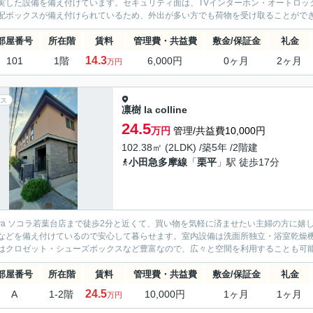
実した設備を備え付けています。セキュリティ面は、TVインターホン・オートロッ
配ボックスが備え付けられているため、外出が多い方でも荷物を受け取ることができま
部屋番号
所在階
賃料
管理費・共益費
敷金/保証金
礼金
14.3
101
1階
6,000円
0ヶ月
2ヶ月
万円
ス
凛樹 la colline
24.5
万円
管理/共益費10,000円
102.38㎡ (2LDK) /築5年 /2階建
小田急多摩線
「
栗平
」駅 徒歩17分
nwa ソコラ若葉台店まで徒歩2分と近くて、買い物を気軽に済ませたい主婦の方に
などを備え付けているので安心して暮らせます。室内設備は洗面所独立・浴室乾燥
はクロゼット・シューズボックスなど豊富なので、広々と空間を利用することも可能で
部屋番号
所在階
賃料
管理費・共益費
敷金/保証金
礼金
24.5
A
1-2階
10,000円
1ヶ月
1ヶ月
万円