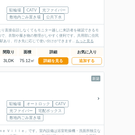
駐輪場
CATV
光ファイバー
敷地内ごみ置き場
公共下水
たり直接会話しなくてもモニター越しに来訪者を確認できるモ
ので、衣類や履き物の整理がしやすく便利です。共用部に住民
あり、行き先に応じて使い分けができます...
もっと見る
間取り
面積
詳細
お気に入り
3LDK
75.12㎡
詳細を見る
追加する
新築
駐輪場
オートロック
CATV
光ファイバー
宅配ボックス
敷地内ごみ置き場
ｍｅ Ｖｉｌｌｅ」です。室内設備は浴室乾燥機・洗面所独立な