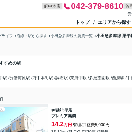
042-379-8610
府中本店
管
営
トップ
エリアから探す
小田急多摩線 栗平
グライフ
沿線・駅から探す
小田急多摩線の賃貸一覧
すすめの駅
中駅
/
分倍河原駅
/
府中本町駅
/
調布駅
/
東府中駅
/
多磨霊園駅
/
西府駅
/
中
件
ス
稲城市
平尾
プレミア凛樹
14.2
万円
管理/共益費5,000円
75.12㎡ (3LDK) /築20年 /2階建