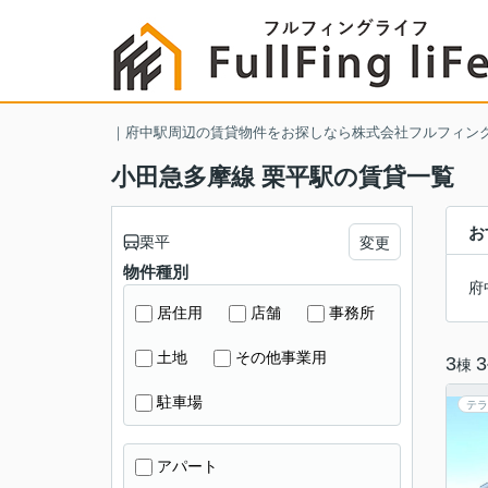
｜府中駅周辺の賃貸物件をお探しなら株式会社フルフィン
小田急多摩線 栗平駅の賃貸一覧
お
栗平
変更
物件種別
府
居住用
店舗
事務所
土地
その他事業用
3
3
棟
駐車場
テラ
アパート