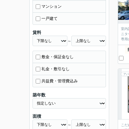
マンション
一戸建て
室内
賃料
ニタ
専用
～
敷金・保証金なし
礼金・敷引なし
アパ
共益費・管理費込み
築年数
面積
～
こだ